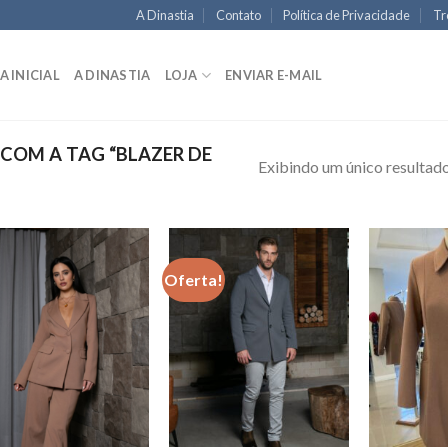
A Dinastia
Contato
Política de Privacidade
Tr
A INICIAL
A DINASTIA
LOJA
ENVIAR E-MAIL
OM A TAG “BLAZER DE
Exibindo um único resultad
Oferta!