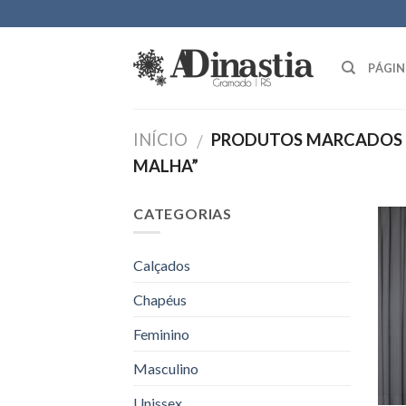
Skip
to
content
PÁGIN
INÍCIO
PRODUTOS MARCADOS C
/
MALHA”
CATEGORIAS
Calçados
Chapéus
Feminino
Masculino
Unissex