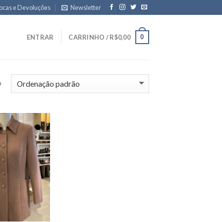
ocas e Devoluções
Newsletter
0
ENTRAR
CARRINHO /
R$
0,00
o