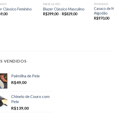
NINO
MASCULINO
FEMININO
Casaco de M
er Clássico Feminino
Blazer Clássico Masculino
Algodão
Price
69,00
R$
399,00
–
R$
829,00
range:
R$
970,00
R$399,00
through
R$829,00
IS VENDIDOS
Palmilha de Pele
R$
49,00
Chinelo de Couro com
Pele
R$
139,00