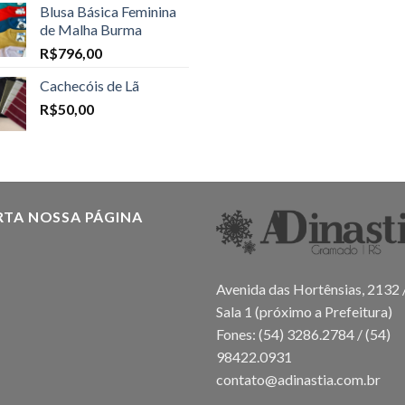
Blusa Básica Feminina
de Malha Burma
R$
796,00
Cachecóis de Lã
R$
50,00
RTA NOSSA PÁGINA
Avenida das Hortênsias, 2132 
Sala 1 (próximo a Prefeitura)
Fones: (54) 3286.2784 / (54)
98422.0931
contato@adinastia.com.br