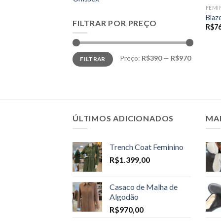
FEMI
Blaz
FILTRAR POR PREÇO
R$
7
Preço
Preço
Preço:
R$390
—
R$970
FILTRAR
mínimo
máximo
ÚLTIMOS ADICIONADOS
MA
Trench Coat Feminino
R$
1.399,00
Casaco de Malha de
Algodão
R$
970,00