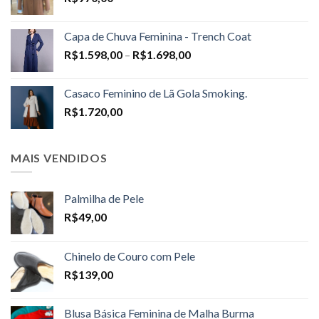
Capa de Chuva Feminina - Trench Coat
Price
R$
1.598,00
–
R$
1.698,00
range:
R$1.598,00
Casaco Feminino de Lã Gola Smoking.
through
R$
1.720,00
R$1.698,00
MAIS VENDIDOS
Palmilha de Pele
R$
49,00
Chinelo de Couro com Pele
R$
139,00
Blusa Básica Feminina de Malha Burma