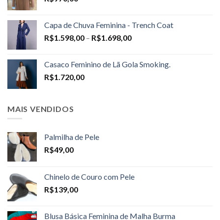
Capa de Chuva Feminina - Trench Coat
Price
R$
1.598,00
–
R$
1.698,00
range:
R$1.598,00
Casaco Feminino de Lã Gola Smoking.
through
R$
1.720,00
R$1.698,00
MAIS VENDIDOS
Palmilha de Pele
R$
49,00
Chinelo de Couro com Pele
R$
139,00
Blusa Básica Feminina de Malha Burma