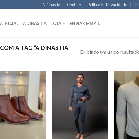
A Dinastia
Contato
Política de Privacidade
Tr
A INICIAL
A DINASTIA
LOJA
ENVIAR E-MAIL
OM A TAG “A DINASTIA
Exibindo um único resultad