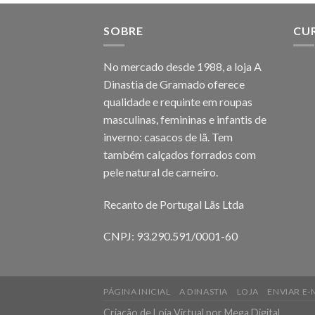
SOBRE
CU
No mercado desde 1988, a loja A
Dinastia de Gramado oferece
qualidade e requinte em roupas
masculinas, femininas e infantis de
inverno: casacos de lã. Tem
também calçados forrados com
pele natural de carneiro.
Recanto de Portugal Lãs Ltda
CNPJ: 93.290.591/0001-60
PÁGINA INICIAL
A DINASTIA
LOJA
ENVIAR E-
Criação de Loja Virtual
por Mega Digital