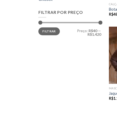
CALÇ
Bota
FILTRAR POR PREÇO
R$
4
Preço
Preço
Preço:
R$40
—
FILTRAR
mínimo
máximo
R$1.420
MASC
Jaqu
R$
1.