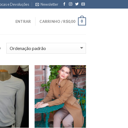
ocas e Devoluções
Newsletter
0
ENTRAR
CARRINHO /
R$
0,00
o