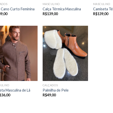
ADOS
MASCULINO
MASCULINO
 Cano Curto Feminina
Calça Térmica Masculina
Camiseta Té
89,00
R$
139,00
R$
139,00
ULINO
CALÇADOS
eta Masculina de Lã
Palmilha de Pele
136,00
R$
49,00