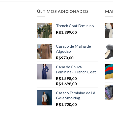
ÚLTIMOS ADICIONADOS
MA
Trench Coat Feminino
R$
1.399,00
Casaco de Malha de
Algodão
R$
970,00
Capa de Chuva
Feminina - Trench Coat
R$
1.598,00
–
Price
R$
1.698,00
range:
Casaco Feminino de Lã
R$1.598,00
Gola Smoking.
through
R$
1.720,00
R$1.698,00