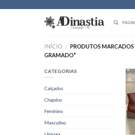
Skip
to
content
PÁGIN
INÍCIO
PRODUTOS MARCADOS C
/
GRAMADO”
CATEGORIAS
Calçados
Chapéus
Feminino
Masculino
Unissex