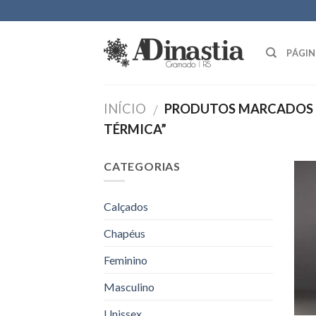
Skip
to
content
PÁGIN
INÍCIO
PRODUTOS MARCADOS 
/
TÉRMICA”
CATEGORIAS
Calçados
Chapéus
Feminino
Masculino
Unissex