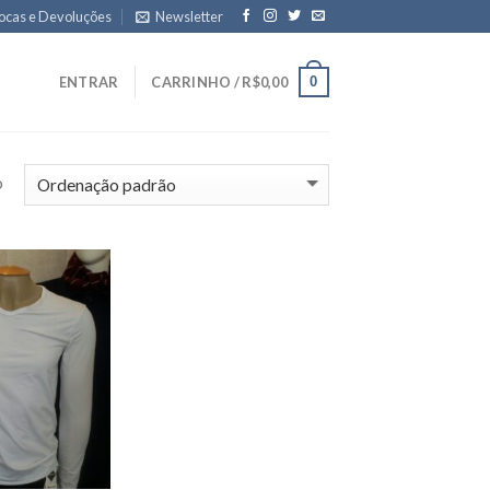
ocas e Devoluções
Newsletter
0
ENTRAR
CARRINHO /
R$
0,00
o