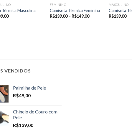
ULINO
FEMININO
MASCULINO
a Térmica Masculina
Camiseta Térmica Feminina
Camiseta Té
Price
39,00
R$
139,00
–
R$
149,00
R$
139,00
range:
R$139,00
through
R$149,00
IS VENDIDOS
Palmilha de Pele
R$
49,00
Chinelo de Couro com
Pele
R$
139,00