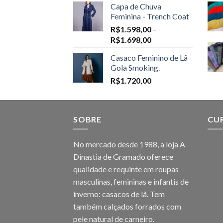
Capa de Chuva
Feminina - Trench Coat
R$
1.598,00
–
Price
R$
1.698,00
range:
Casaco Feminino de Lã
R$1.598,00
Gola Smoking.
through
R$
1.720,00
R$1.698,00
SOBRE
CU
No mercado desde 1988, a loja A
Dinastia de Gramado oferece
qualidade e requinte em roupas
masculinas, femininas e infantis de
inverno: casacos de lã. Tem
também calçados forrados com
pele natural de carneiro.