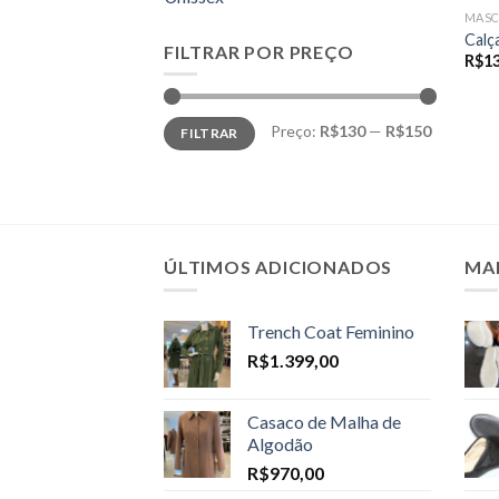
MASC
Calç
FILTRAR POR PREÇO
R$
1
Preço
Preço
Preço:
R$130
—
R$150
FILTRAR
mínimo
máximo
ÚLTIMOS ADICIONADOS
MA
Trench Coat Feminino
R$
1.399,00
Casaco de Malha de
Algodão
R$
970,00