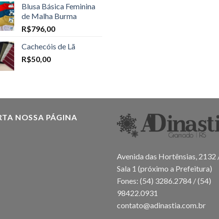
Blusa Básica Feminina
de Malha Burma
R$
796,00
Cachecóis de Lã
R$
50,00
RTA NOSSA PÁGINA
Avenida das Hortênsias, 2132 
Sala 1 (próximo a Prefeitura)
Fones: (54) 3286.2784 / (54)
98422.0931
contato@adinastia.com.br