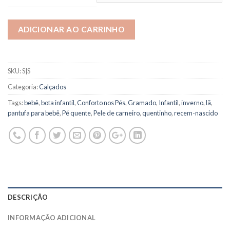
ADICIONAR AO CARRINHO
SKU:
S|S
Categoria:
Calçados
Tags:
bebê
,
bota infantil
,
Conforto nos Pés
,
Gramado
,
Infantil
,
inverno
,
lã
,
pantufa para bebê
,
Pé quente
,
Pele de carneiro
,
quentinho
,
recem-nascido
DESCRIÇÃO
INFORMAÇÃO ADICIONAL