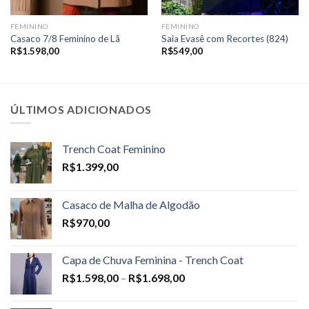
FEMININO
FEMININO
Casaco 7/8 Feminino de Lã
Saia Evasê com Recortes (824)
R$
1.598,00
R$
549,00
ÚLTIMOS ADICIONADOS
Trench Coat Feminino
R$
1.399,00
Casaco de Malha de Algodão
R$
970,00
Capa de Chuva Feminina - Trench Coat
Price
R$
1.598,00
–
R$
1.698,00
range:
R$1.598,00