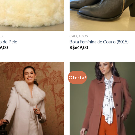
EX
CALÇADOS
o de Pele
Bota Feminina de Couro (8015)
9,00
R$
649,00
Oferta!