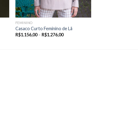
FEMININO
Casaco Curto Feminino de Lã
Price
R$
1.156,00
–
R$
1.276,00
range:
R$1.156,00
through
R$1.276,00