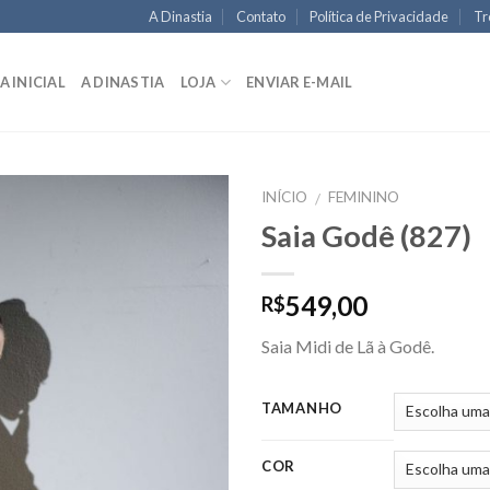
A Dinastia
Contato
Política de Privacidade
Tr
A INICIAL
A DINASTIA
LOJA
ENVIAR E-MAIL
INÍCIO
FEMININO
/
Saia Godê (827)
549,00
R$
Saia Midi de Lã à Godê.
TAMANHO
COR