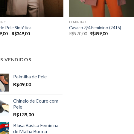
NINO
FEMININO
de Pele Sintética
Casaco 3/4 Feminino (2415)
Price
O
O
9,00
–
R$
349,00
R$
970,00
R$
499,00
range:
preço
preço
R$249,00
original
atual
through
era:
é:
R$349,00
R$970,00.
R$499,00.
IS VENDIDOS
Palmilha de Pele
R$
49,00
Chinelo de Couro com
Pele
R$
139,00
Blusa Básica Feminina
de Malha Burma