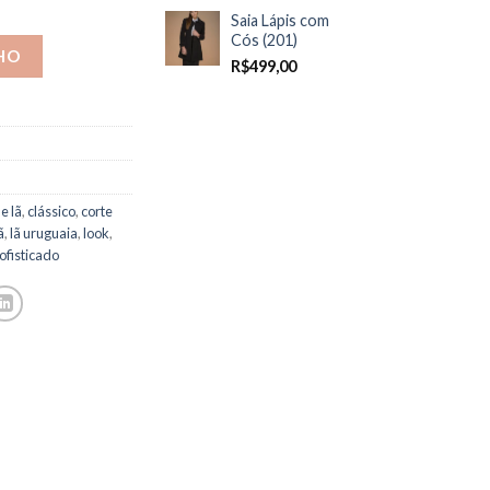
Saia Lápis com
Cós (201)
HO
R$
499,00
e lã
,
clássico
,
corte
ã
,
lã uruguaia
,
look
,
ofisticado