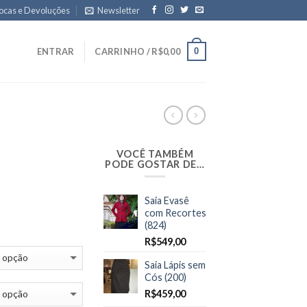
ocas e Devoluções
Newsletter
0
ENTRAR
CARRINHO /
R$
0,00
VOCÊ TAMBÉM
PODE GOSTAR DE…
Saia Evasê
com Recortes
(824)
R$
549,00
Saia Lápis sem
Cós (200)
R$
459,00