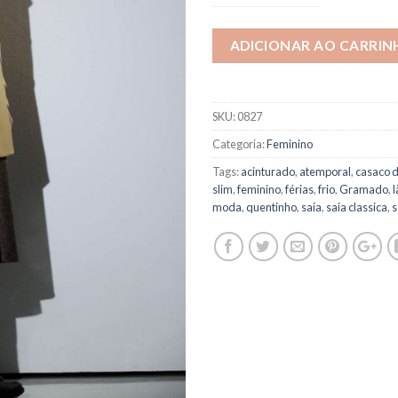
ADICIONAR AO CARRIN
SKU:
0827
Categoria:
Feminino
Tags:
acinturado
,
atemporal
,
casaco d
slim
,
feminino
,
férias
,
frio
,
Gramado
,
l
moda
,
quentinho
,
saia
,
saia classica
,
s