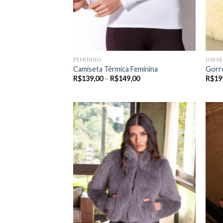
FEMININO
UNISS
Camiseta Térmica Feminina
Gorr
Price
R$
139,00
–
R$
149,00
R$
19
range:
R$139,00
through
R$149,00