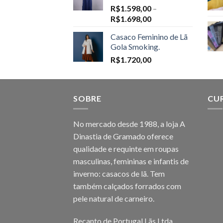
R$
1.598,00
–
Price
R$
1.698,00
range:
Casaco Feminino de Lã
R$1.598,00
Gola Smoking.
through
R$
1.720,00
R$1.698,00
SOBRE
CU
No mercado desde 1988, a loja A
Dinastia de Gramado oferece
qualidade e requinte em roupas
masculinas, femininas e infantis de
inverno: casacos de lã. Tem
também calçados forrados com
pele natural de carneiro.
Recanto de Portugal Lãs Ltda