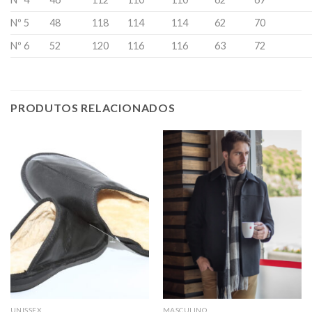
Nº 5
48
118
114
114
62
70
Nº 6
52
120
116
116
63
72
PRODUTOS RELACIONADOS
UNISSEX
MASCULINO