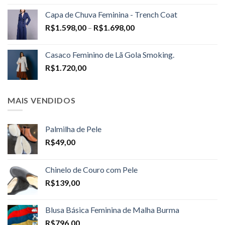
Capa de Chuva Feminina - Trench Coat
Price
R$
1.598,00
–
R$
1.698,00
range:
R$1.598,00
Casaco Feminino de Lã Gola Smoking.
through
R$
1.720,00
R$1.698,00
MAIS VENDIDOS
Palmilha de Pele
R$
49,00
Chinelo de Couro com Pele
R$
139,00
Blusa Básica Feminina de Malha Burma
R$
796,00