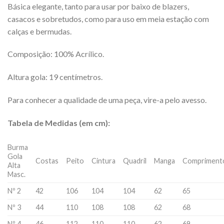
Básica elegante, tanto para usar por baixo de blazers,
casacos e sobretudos, como para uso em meia estação com
calças e bermudas.
Composição: 100% Acrílico.
Altura gola: 19 centímetros.
Para conhecer a qualidade de uma peça, vire-a pelo avesso.
Tabela de Medidas (em cm):
Burma
Gola
Costas
Peito
Cintura
Quadril
Manga
Compriment
Alta
Masc.
Nº 2
42
106
104
104
62
65
Nº 3
44
110
108
108
62
68
Nº 4
46
112
110
110
62
69