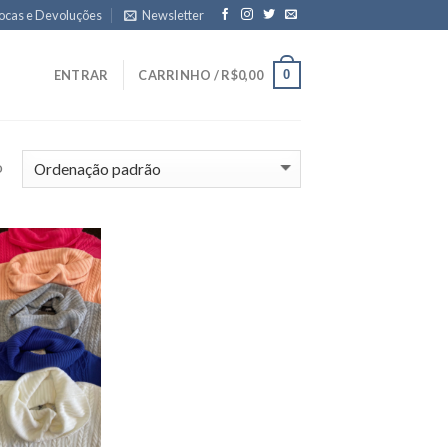
ocas e Devoluções
Newsletter
0
ENTRAR
CARRINHO /
R$
0,00
o