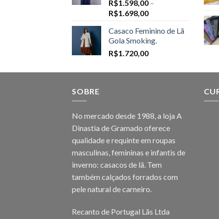
R$
1.598,00
–
Price
R$
1.698,00
range:
Casaco Feminino de Lã
R$1.598,00
Gola Smoking.
through
R$
1.720,00
R$1.698,00
SOBRE
CU
No mercado desde 1988, a loja A
Dinastia de Gramado oferece
qualidade e requinte em roupas
masculinas, femininas e infantis de
inverno: casacos de lã. Tem
também calçados forrados com
pele natural de carneiro.
Recanto de Portugal Lãs Ltda