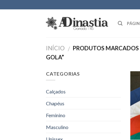
Skip
to
content
PÁGIN
INÍCIO
PRODUTOS MARCADOS 
/
GOLA”
CATEGORIAS
Calçados
Chapéus
Feminino
Masculino
Unissex