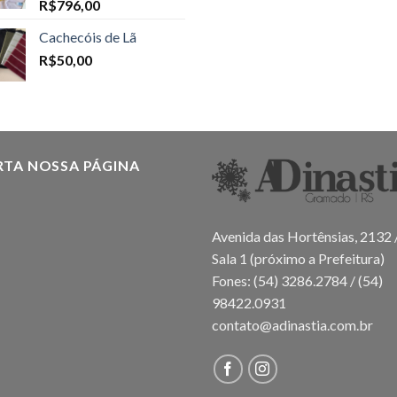
R$
796,00
Cachecóis de Lã
R$
50,00
RTA NOSSA PÁGINA
Avenida das Hortênsias, 2132 
Sala 1 (próximo a Prefeitura)
Fones: (54) 3286.2784 / (54)
98422.0931
contato@adinastia.com.br