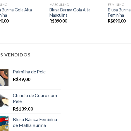
NINO
MASCULINO
FEMININO
a Burma Gola Alta
Blusa Burma Gola Alta
Blusa Burma
nina
Masculina
Feminina
90,00
R$
890,00
R$
890,00
IS VENDIDOS
Palmilha de Pele
R$
49,00
Chinelo de Couro com
Pele
R$
139,00
Blusa Básica Feminina
de Malha Burma