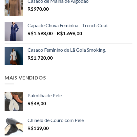
Casaco de Malha de Algodão
R$
970,00
Capa de Chuva Feminina - Trench Coat
Price
R$
1.598,00
–
R$
1.698,00
range:
R$1.598,00
Casaco Feminino de Lã Gola Smoking.
through
R$
1.720,00
R$1.698,00
MAIS VENDIDOS
Palmilha de Pele
R$
49,00
Chinelo de Couro com Pele
R$
139,00