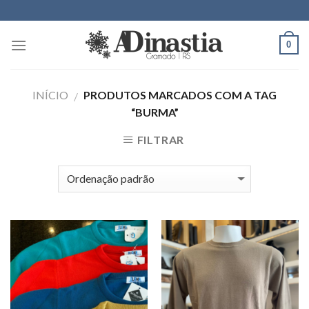
Skip
to
content
0
INÍCIO
PRODUTOS MARCADOS COM A TAG
/
“BURMA”
FILTRAR