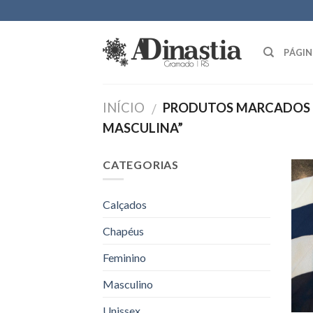
Skip
to
content
PÁGIN
INÍCIO
PRODUTOS MARCADOS C
/
MASCULINA”
CATEGORIAS
Calçados
Chapéus
Feminino
Masculino
Unissex