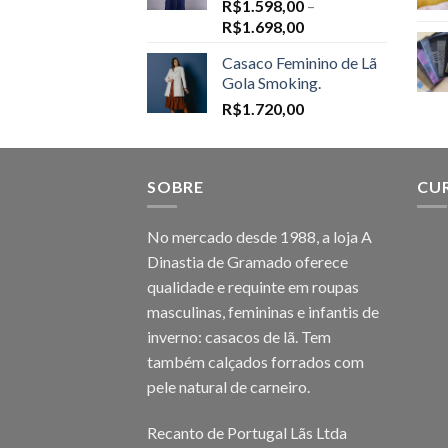
R$
1.598,00
–
Price
R$
1.698,00
range:
Casaco Feminino de Lã
R$1.598,00
Gola Smoking.
through
R$
1.720,00
R$1.698,00
SOBRE
CU
No mercado desde 1988, a loja A
Dinastia de Gramado oferece
qualidade e requinte em roupas
masculinas, femininas e infantis de
inverno: casacos de lã. Tem
também calçados forrados com
pele natural de carneiro.
Recanto de Portugal Lãs Ltda