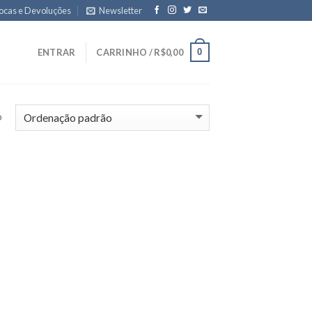
ocas e Devoluções
Newsletter
0
ENTRAR
CARRINHO /
R$
0,00
o