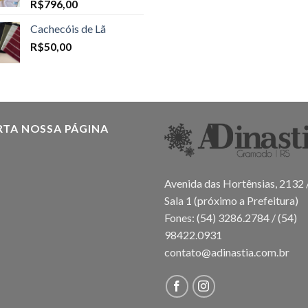
R$
796,00
Cachecóis de Lã
R$
50,00
RTA NOSSA PÁGINA
Avenida das Hortênsias, 2132 
Sala 1 (próximo a Prefeitura)
Fones: (54) 3286.2784 / (54)
98422.0931
contato@adinastia.com.br