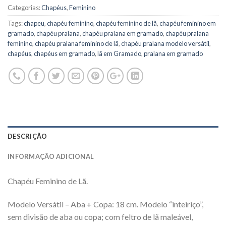
Categorias:
Chapéus
,
Feminino
Tags:
chapeu
,
chapéu feminino
,
chapéu feminino de lã
,
chapéu feminino em
gramado
,
chapéu pralana
,
chapéu pralana em gramado
,
chapéu pralana
feminino
,
chapéu pralana feminino de lã
,
chapéu pralana modelo versátil
,
chapéus
,
chapéus em gramado
,
lã em Gramado
,
pralana em gramado
DESCRIÇÃO
INFORMAÇÃO ADICIONAL
Chapéu Feminino de Lã.
Modelo Versátil – Aba + Copa: 18 cm. Modelo “inteiriço”,
sem divisão de aba ou copa; com feltro de lã maleável,