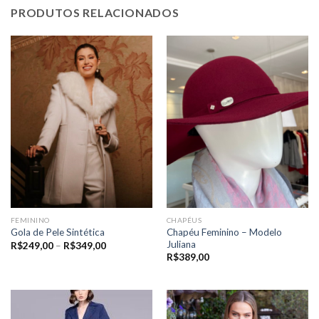
PRODUTOS RELACIONADOS
FEMININO
CHAPÉUS
Chapéu Feminino – Modelo
Gola de Pele Sintética
Juliana
Price
R$
249,00
–
R$
349,00
range:
R$
389,00
R$249,00
through
R$349,00