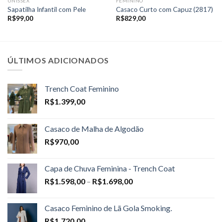
UNISSEX
FEMININO
Sapatilha Infantil com Pele
Casaco Curto com Capuz (2817)
R$
99,00
R$
829,00
ÚLTIMOS ADICIONADOS
Trench Coat Feminino
R$
1.399,00
Casaco de Malha de Algodão
R$
970,00
Capa de Chuva Feminina - Trench Coat
Price
R$
1.598,00
–
R$
1.698,00
range:
R$1.598,00
Casaco Feminino de Lã Gola Smoking.
through
R$
1.720,00