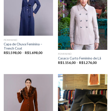
FEMININO
Capa de Chuva Feminina –
Trench Coat
Price
R$
1.598,00
–
R$
1.698,00
FEMININO
range:
Casaco Curto Feminino de Lã
R$1.598,00
through
Price
R$
1.156,00
–
R$
1.276,00
R$1.698,00
range:
R$1.156,
through
R$1.276,