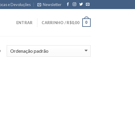
ocas e Devoluções
Newsletter
0
ENTRAR
CARRINHO /
R$
0,00
o