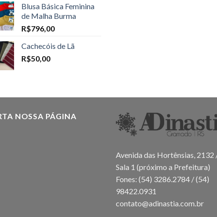
Blusa Básica Feminina
de Malha Burma
R$
796,00
Cachecóis de Lã
R$
50,00
RTA NOSSA PÁGINA
Avenida das Hortênsias, 2132 
Sala 1 (próximo a Prefeitura)
Fones: (54) 3286.2784 / (54)
98422.0931
contato@adinastia.com.br