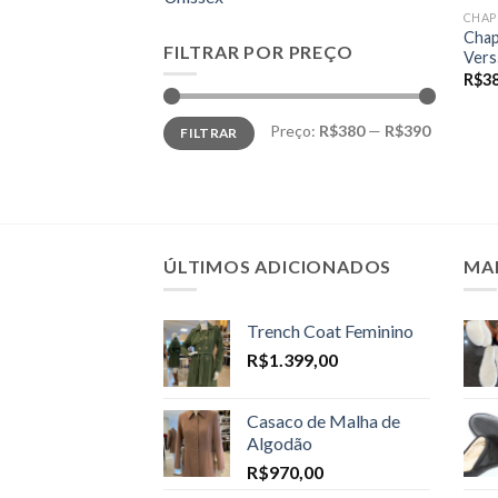
CHAP
Chap
FILTRAR POR PREÇO
Versá
R$
3
Preço
Preço
Preço:
R$380
—
R$390
FILTRAR
mínimo
máximo
ÚLTIMOS ADICIONADOS
MA
Trench Coat Feminino
R$
1.399,00
Casaco de Malha de
Algodão
R$
970,00