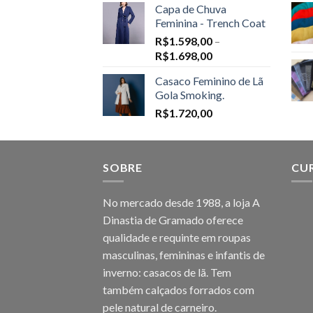
Capa de Chuva
Feminina - Trench Coat
R$
1.598,00
–
Price
R$
1.698,00
range:
Casaco Feminino de Lã
R$1.598,00
Gola Smoking.
through
R$
1.720,00
R$1.698,00
SOBRE
CU
No mercado desde 1988, a loja A
Dinastia de Gramado oferece
qualidade e requinte em roupas
masculinas, femininas e infantis de
inverno: casacos de lã. Tem
também calçados forrados com
pele natural de carneiro.