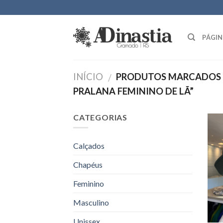
Skip
to
content
PÁGIN
INÍCIO
PRODUTOS MARCADOS 
/
PRALANA FEMININO DE LÃ”
CATEGORIAS
Calçados
Chapéus
Feminino
Masculino
Unissex