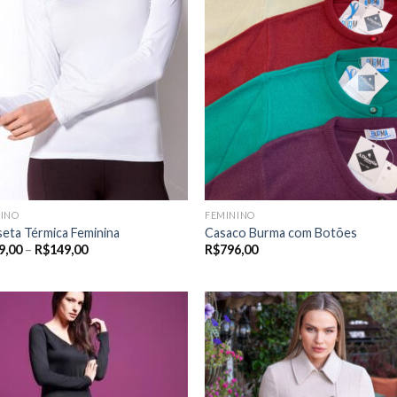
NINO
FEMININO
eta Térmica Feminina
Casaco Burma com Botões
Price
9,00
–
R$
149,00
R$
796,00
range:
R$139,00
through
R$149,00