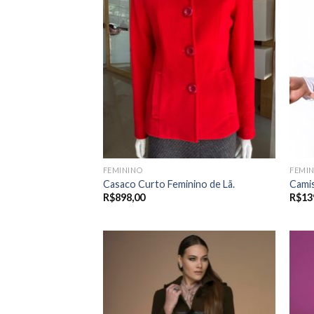
FEMININO
FEMI
Casaco Curto Feminino de Lã.
Camis
R$
898,00
R$
13