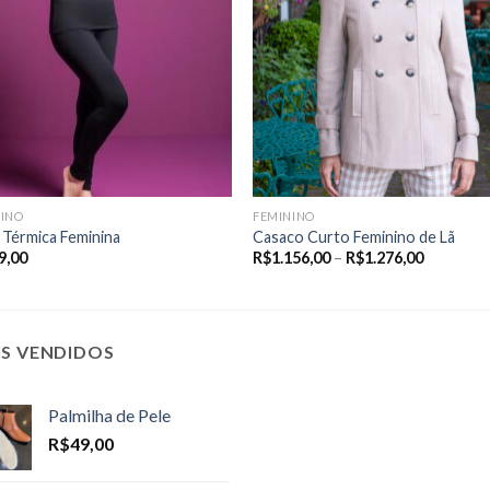
NINO
FEMININO
 Térmica Feminina
Casaco Curto Feminino de Lã
Price
9,00
R$
1.156,00
–
R$
1.276,00
range:
R$1.156,
through
R$1.276,
IS VENDIDOS
Palmilha de Pele
R$
49,00