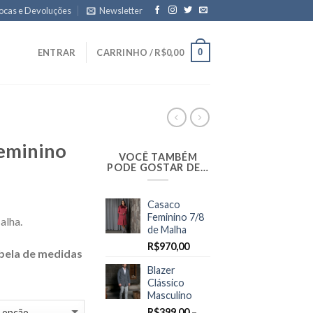
ocas e Devoluções
Newsletter
0
ENTRAR
CARRINHO /
R$
0,00
Feminino
VOCÊ TAMBÉM
PODE GOSTAR DE…
Casaco
Feminino 7/8
alha.
de Malha
R$
970,00
bela de medidas
Blazer
Clássico
Masculino
R$
399,00
–