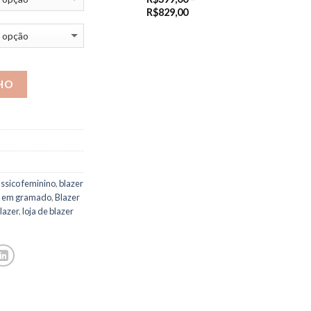
Price
R$
829,00
range:
R$399,00
through
R$829,00
HO
ássico feminino
,
blazer
r em gramado
,
Blazer
blazer
,
loja de blazer