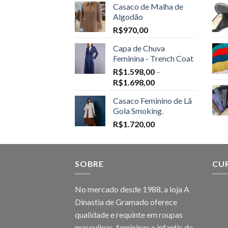
Casaco de Malha de
Algodão
R$
970,00
Capa de Chuva
Feminina - Trench Coat
R$
1.598,00
–
Price
R$
1.698,00
range:
Casaco Feminino de Lã
R$1.598,00
Gola Smoking.
through
R$
1.720,00
R$1.698,00
SOBRE
CU
No mercado desde 1988, a loja A
Dinastia de Gramado oferece
qualidade e requinte em roupas
masculinas, femininas e infantis de