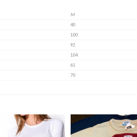
M
40
100
92
104
61
70