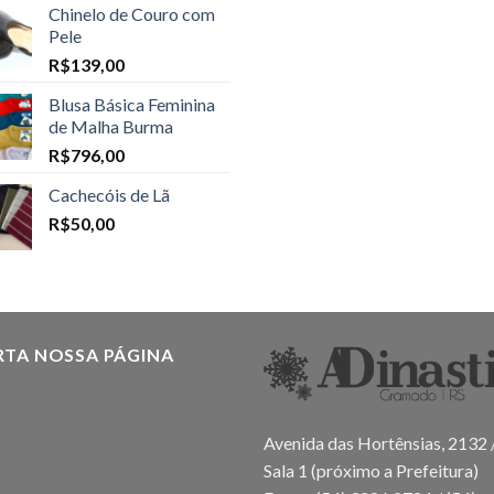
Chinelo de Couro com
Pele
R$
139,00
Blusa Básica Feminina
de Malha Burma
R$
796,00
Cachecóis de Lã
R$
50,00
RTA NOSSA PÁGINA
Avenida das Hortênsias, 2132 
Sala 1 (próximo a Prefeitura)