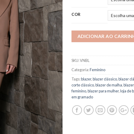
COR
ADICIONAR AO CARRIN
SKU:
VNBL
Categoria:
Feminino
Tags:
blazer
,
blazer clássico
,
blazer cl
corte clássico
,
blazer de malha
,
blaze
feminino
,
blazer para mulher
,
loja de 
em gramado