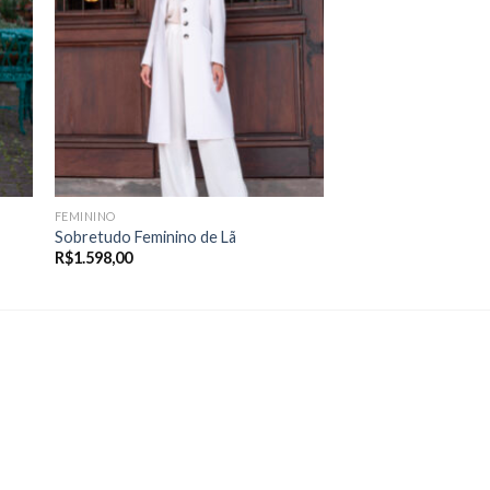
FEMININO
Sobretudo Feminino de Lã
R$
1.598,00
00
00