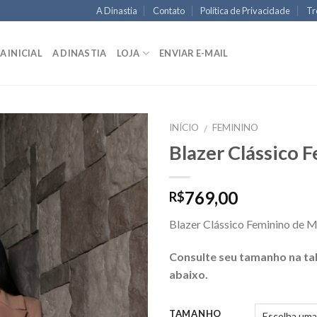
A Dinastia
Contato
Política de Privacidade
Tr
A INICIAL
A DINASTIA
LOJA
ENVIAR E-MAIL
INÍCIO
FEMININO
/
Blazer Clássico 
769,00
R$
Blazer Clássico Feminino de M
Consulte seu tamanho na ta
abaixo.
TAMANHO