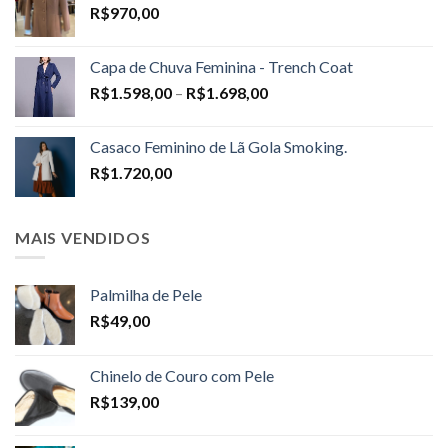
R$
970,00
Capa de Chuva Feminina - Trench Coat
Price
R$
1.598,00
–
R$
1.698,00
range:
R$1.598,00
Casaco Feminino de Lã Gola Smoking.
through
R$
1.720,00
R$1.698,00
MAIS VENDIDOS
Palmilha de Pele
R$
49,00
Chinelo de Couro com Pele
R$
139,00