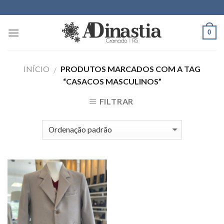
Skip
to
content
0
INÍCIO
PRODUTOS MARCADOS COM A TAG
/
“CASACOS MASCULINOS”
FILTRAR