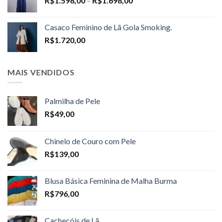
R$
1.598,00
–
R$
1.698,00
range:
R$1.598,00
Casaco Feminino de Lã Gola Smoking.
through
R$
1.720,00
R$1.698,00
MAIS VENDIDOS
Palmilha de Pele
R$
49,00
Chinelo de Couro com Pele
R$
139,00
Blusa Básica Feminina de Malha Burma
R$
796,00
Cachecóis de Lã