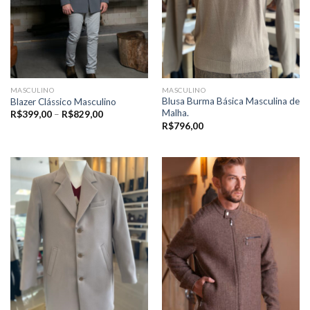
MASCULINO
MASCULINO
Blusa Burma Básica Masculina de
Blazer Clássico Masculino
Malha.
Price
R$
399,00
–
R$
829,00
range:
R$
796,00
R$399,00
through
R$829,00