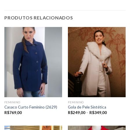
PRODUTOS RELACIONADOS
FEMININO
FEMININO
Casaco Curto Feminino (2629)
Gola de Pele Sintética
Price
R$
769,00
R$
249,00
–
R$
349,00
range:
R$249,00
through
R$349,00