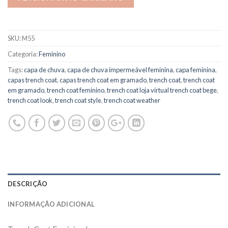
SKU:
M55
Categoria:
Feminino
Tags:
capa de chuva
,
capa de chuva impermeável feminina
,
capa feminina
,
capas trench coat
,
capas trench coat em gramado
,
trench coat
,
trench coat
em gramado
,
trench coat feminino
,
trench coat loja virtual trench coat bege
,
trench coat look
,
trench coat style
,
trench coat weather
DESCRIÇÃO
INFORMAÇÃO ADICIONAL