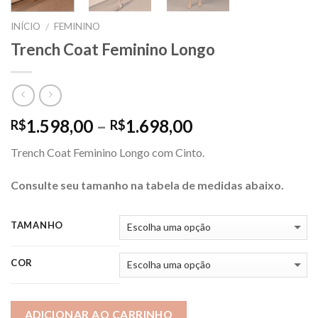
INÍCIO
FEMININO
/
Trench Coat Feminino Longo
Price
1.598,00
–
1.698,00
R$
R$
range:
Trench Coat Feminino Longo com Cinto.
R$1.598,00
through
Consulte seu tamanho na tabela de medidas abaixo.
R$1.698,00
TAMANHO
COR
ADICIONAR AO CARRINHO