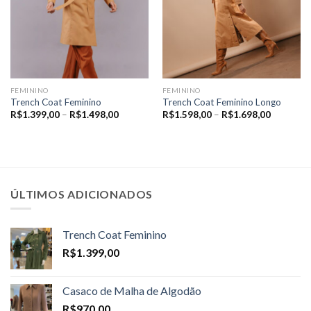
FEMININO
FEMININO
Trench Coat Feminino
Trench Coat Feminino Longo
Price
Price
R$
1.399,00
–
R$
1.498,00
R$
1.598,00
–
R$
1.698,00
range:
range:
R$1.399,00
R$1.598,
through
through
R$1.498,00
R$1.698,
ÚLTIMOS ADICIONADOS
Trench Coat Feminino
R$
1.399,00
Casaco de Malha de Algodão
R$
970,00