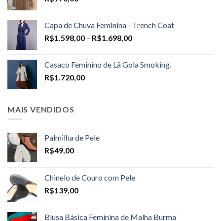
Capa de Chuva Feminina - Trench Coat
Price
R$
1.598,00
–
R$
1.698,00
range:
R$1.598,00
Casaco Feminino de Lã Gola Smoking.
through
R$
1.720,00
R$1.698,00
MAIS VENDIDOS
Palmilha de Pele
R$
49,00
Chinelo de Couro com Pele
R$
139,00
Blusa Básica Feminina de Malha Burma