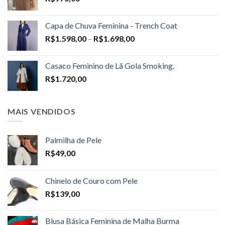
Capa de Chuva Feminina - Trench Coat
Price
R$
1.598,00
–
R$
1.698,00
range:
R$1.598,00
Casaco Feminino de Lã Gola Smoking.
through
R$
1.720,00
R$1.698,00
MAIS VENDIDOS
Palmilha de Pele
R$
49,00
Chinelo de Couro com Pele
R$
139,00
Blusa Básica Feminina de Malha Burma