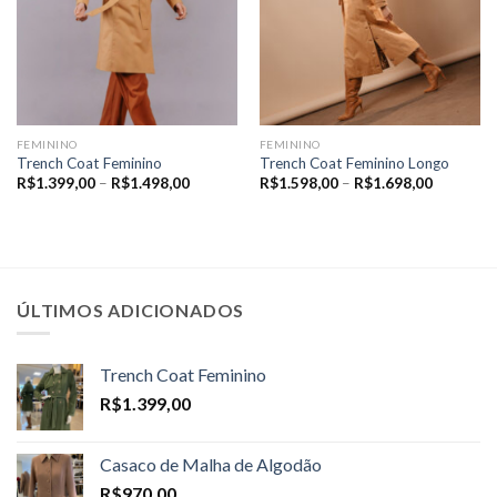
FEMININO
FEMININO
Trench Coat Feminino
Trench Coat Feminino Longo
Price
Price
R$
1.399,00
–
R$
1.498,00
R$
1.598,00
–
R$
1.698,00
range:
range:
R$1.399,00
R$1.598,
through
through
R$1.498,00
R$1.698,
ÚLTIMOS ADICIONADOS
Trench Coat Feminino
R$
1.399,00
Casaco de Malha de Algodão
R$
970,00