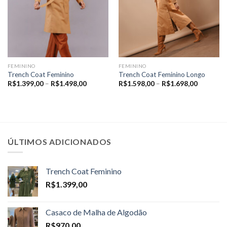
FEMININO
FEMININO
Trench Coat Feminino
Trench Coat Feminino Longo
Price
Price
R$
1.399,00
–
R$
1.498,00
R$
1.598,00
–
R$
1.698,00
range:
range:
R$1.399,00
R$1.598,
through
through
R$1.498,00
R$1.698,
ÚLTIMOS ADICIONADOS
Trench Coat Feminino
R$
1.399,00
Casaco de Malha de Algodão
R$
970,00