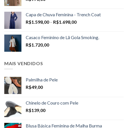
Capa de Chuva Feminina - Trench Coat
Price
R$
1.598,00
–
R$
1.698,00
range:
R$1.598,00
Casaco Feminino de Lã Gola Smoking.
through
R$
1.720,00
R$1.698,00
MAIS VENDIDOS
Palmilha de Pele
R$
49,00
Chinelo de Couro com Pele
R$
139,00
Blusa Básica Feminina de Malha Burma