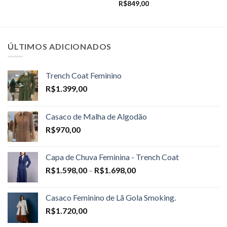
R$
849,00
ÚLTIMOS ADICIONADOS
Trench Coat Feminino
R$
1.399,00
Casaco de Malha de Algodão
R$
970,00
Capa de Chuva Feminina - Trench Coat
Price
R$
1.598,00
–
R$
1.698,00
range:
R$1.598,00
Casaco Feminino de Lã Gola Smoking.
through
R$
1.720,00
R$1.698,00