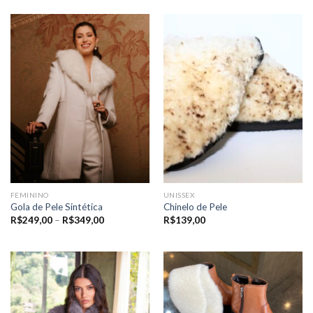
FEMININO
UNISSEX
Gola de Pele Sintética
Chinelo de Pele
Price
R$
249,00
–
R$
349,00
R$
139,00
range:
R$249,00
through
R$349,00