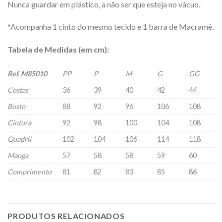
Nunca guardar em plástico, a não ser que esteja no vácuo.
*Acompanha 1 cinto do mesmo tecido e 1 barra de Macramê.
Tabela de Medidas (em cm):
Ref. M85010
PP
P
M
G
GG
Costas
36
39
40
42
44
Busto
88
92
96
106
108
Cintura
92
98
100
104
108
Quadril
102
104
106
114
118
Manga
57
58
58
59
60
Comprimento
81
82
83
85
86
PRODUTOS RELACIONADOS