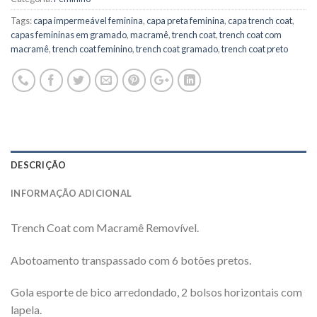
Tags:
capa impermeável feminina
,
capa preta feminina
,
capa trench coat
,
capas femininas em gramado
,
macramê
,
trench coat
,
trench coat com
macramê
,
trench coat feminino
,
trench coat gramado
,
trench coat preto
DESCRIÇÃO
INFORMAÇÃO ADICIONAL
Trench Coat com Macramê Removível.
Abotoamento transpassado com 6 botões pretos.
Gola esporte de bico arredondado, 2 bolsos horizontais com
lapela.