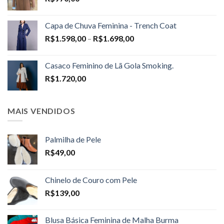
Capa de Chuva Feminina - Trench Coat
Price
R$
1.598,00
–
R$
1.698,00
range:
R$1.598,00
Casaco Feminino de Lã Gola Smoking.
through
R$
1.720,00
R$1.698,00
MAIS VENDIDOS
Palmilha de Pele
R$
49,00
Chinelo de Couro com Pele
R$
139,00
Blusa Básica Feminina de Malha Burma