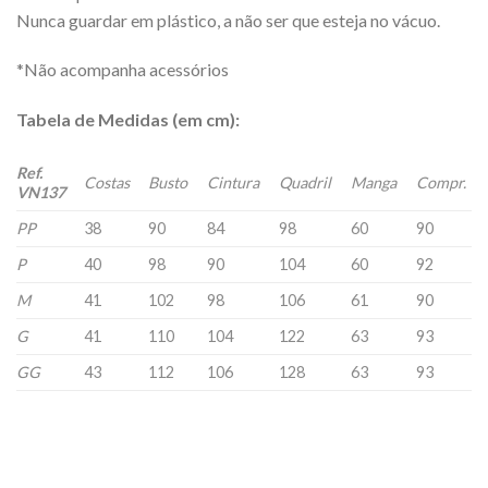
Nunca guardar em plástico, a não ser que esteja no vácuo.
*Não acompanha acessórios
Tabela de Medidas (em cm):
Ref.
Costas
Busto
Cintura
Quadril
Manga
Compr.
VN137
PP
38
90
84
98
60
90
P
40
98
90
104
60
92
M
41
102
98
106
61
90
G
41
110
104
122
63
93
GG
43
112
106
128
63
93