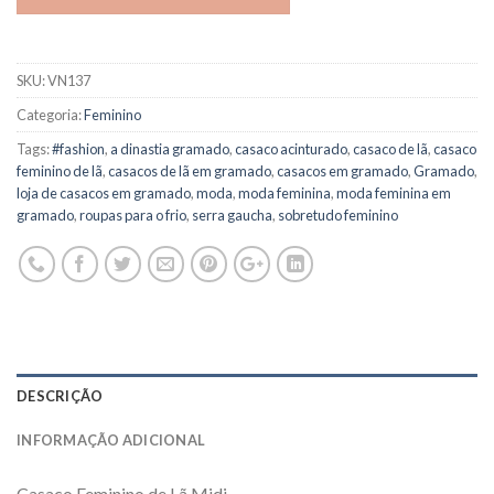
SKU:
VN137
Categoria:
Feminino
Tags:
#fashion
,
a dinastia gramado
,
casaco acinturado
,
casaco de lã
,
casaco
feminino de lã
,
casacos de lã em gramado
,
casacos em gramado
,
Gramado
,
loja de casacos em gramado
,
moda
,
moda feminina
,
moda feminina em
gramado
,
roupas para o frio
,
serra gaucha
,
sobretudo feminino
DESCRIÇÃO
INFORMAÇÃO ADICIONAL
Casaco Feminino de Lã Midi.