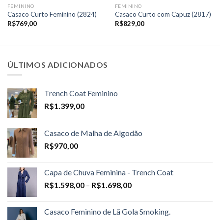
FEMININO
FEMININO
Casaco Curto Feminino (2824)
Casaco Curto com Capuz (2817)
R$
769,00
R$
829,00
ÚLTIMOS ADICIONADOS
Trench Coat Feminino
R$
1.399,00
Casaco de Malha de Algodão
R$
970,00
Capa de Chuva Feminina - Trench Coat
Price
R$
1.598,00
–
R$
1.698,00
range:
R$1.598,00
Casaco Feminino de Lã Gola Smoking.
through