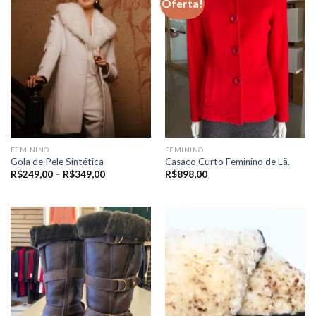
Oferta!
FEMININO
FEMININO
Gola de Pele Sintética
Casaco Curto Feminino de Lã.
Price
R$
249,00
–
R$
349,00
R$
898,00
range:
R$249,00
through
R$349,00