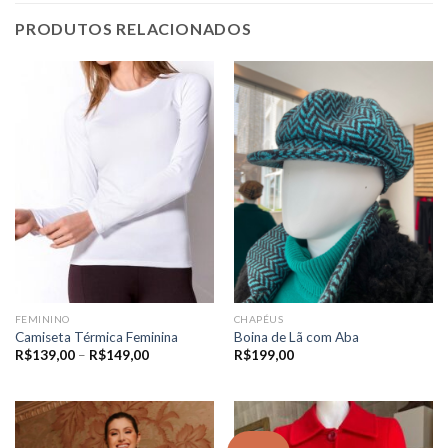
PRODUTOS RELACIONADOS
FEMININO
CHAPÉUS
Camiseta Térmica Feminina
Boina de Lã com Aba
Price
R$
139,00
–
R$
149,00
R$
199,00
range:
R$139,00
through
R$149,00