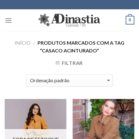
Skip
to
content
0
INÍCIO
PRODUTOS MARCADOS COM A TAG
/
“CASACO ACINTURADO”
FILTRAR