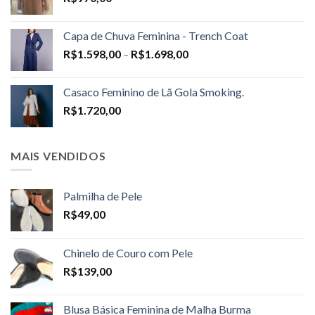
Capa de Chuva Feminina - Trench Coat
Price
R$
1.598,00
–
R$
1.698,00
range:
R$1.598,00
Casaco Feminino de Lã Gola Smoking.
through
R$
1.720,00
R$1.698,00
MAIS VENDIDOS
Palmilha de Pele
R$
49,00
Chinelo de Couro com Pele
R$
139,00
Blusa Básica Feminina de Malha Burma