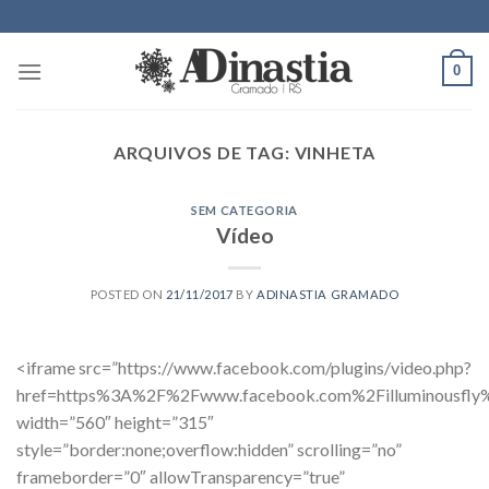
Skip
to
content
0
ARQUIVOS DE TAG:
VINHETA
SEM CATEGORIA
Vídeo
POSTED ON
21/11/2017
BY
ADINASTIA GRAMADO
<iframe src=”https://www.facebook.com/plugins/video.php?
href=https%3A%2F%2Fwww.facebook.com%2Filluminousfl
width=”560″ height=”315″
style=”border:none;overflow:hidden” scrolling=”no”
frameborder=”0″ allowTransparency=”true”