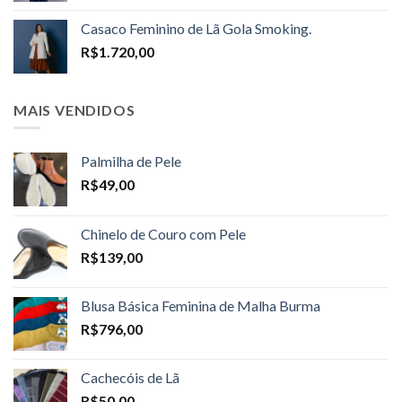
R$1.598,00
Casaco Feminino de Lã Gola Smoking.
through
R$
1.720,00
R$1.698,00
MAIS VENDIDOS
Palmilha de Pele
R$
49,00
Chinelo de Couro com Pele
R$
139,00
Blusa Básica Feminina de Malha Burma
R$
796,00
Cachecóis de Lã
R$
50,00