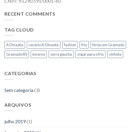
CNPJ: 93.290.591/0001-60
RECENT COMMENTS
TAG CLOUD
A Dinastia
cenário A Dinastia
fashion
frio
férias em Gramado
Gramado RS
inverno
serra gaucha
viajar para o frio
vinheta
CATEGORIAS
Sem categoria
(3)
ARQUIVOS
julho 2019
(1)