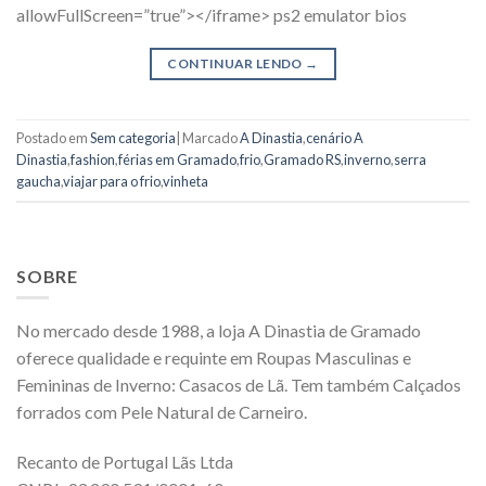
allowFullScreen=”true”></iframe> ps2 emulator bios
CONTINUAR LENDO
→
Postado em
Sem categoria
|
Marcado
A Dinastia
,
cenário A
Dinastia
,
fashion
,
férias em Gramado
,
frio
,
Gramado RS
,
inverno
,
serra
gaucha
,
viajar para o frio
,
vinheta
SOBRE
No mercado desde 1988, a loja A Dinastia de Gramado
oferece qualidade e requinte em Roupas Masculinas e
Femininas de Inverno: Casacos de Lã. Tem também Calçados
forrados com Pele Natural de Carneiro.
Recanto de Portugal Lãs Ltda