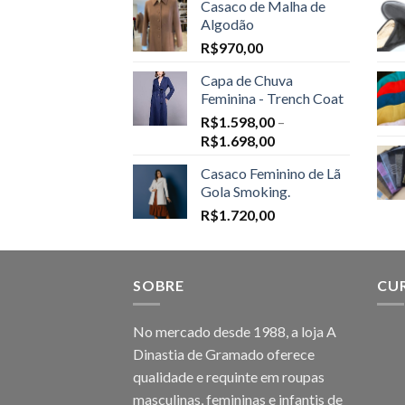
Casaco de Malha de
Algodão
R$
970,00
Capa de Chuva
Feminina - Trench Coat
R$
1.598,00
–
Price
R$
1.698,00
range:
Casaco Feminino de Lã
R$1.598,00
Gola Smoking.
through
R$
1.720,00
R$1.698,00
SOBRE
CU
No mercado desde 1988, a loja A
Dinastia de Gramado oferece
qualidade e requinte em roupas
masculinas, femininas e infantis de