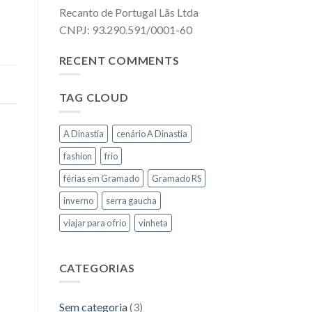
Recanto de Portugal Lãs Ltda
CNPJ: 93.290.591/0001-60
RECENT COMMENTS
TAG CLOUD
A Dinastia
cenário A Dinastia
fashion
frio
férias em Gramado
Gramado RS
inverno
serra gaucha
viajar para o frio
vinheta
CATEGORIAS
Sem categoria
(3)