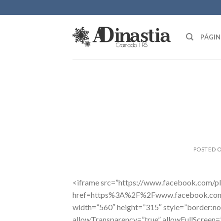
Skip
to
content
PÁGIN
POSTED 
<iframe src=”https://www.facebook.com/pl
href=https%3A%2F%2Fwww.facebook.com
width=”560″ height=”315″ style=”border:no
allowTransparency=”true” allowFullScreen=