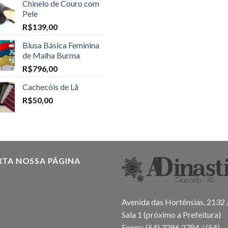
Chinelo de Couro com
Pele
R$
139,00
Blusa Básica Feminina
de Malha Burma
R$
796,00
Cachecóis de Lã
R$
50,00
RTA NOSSA PÁGINA
Avenida das Hortênsias, 2132 
Sala 1 (próximo a Prefeitura)
Fones: (54) 3286.2784 / (54)