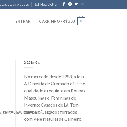
ocas e Devoluções
Newsletter
0
ENTRAR
CARRINHO /
R$
0,00
SOBRE
No mercado desde 1988, a loja
A Dinastia de Gramado oferece
qualidade e requinte em Roupas
Masculinas e Femininas de
Inverno: Casacos de Lã. Tem
também Calçados forrados
_text=0&width=560″
com Pele Natural de Carneiro.