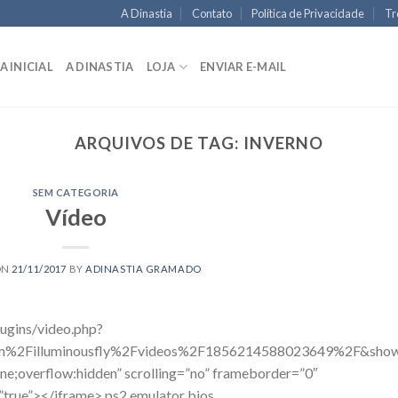
A Dinastia
Contato
Política de Privacidade
Tr
A INICIAL
A DINASTIA
LOJA
ENVIAR E-MAIL
ARQUIVOS DE TAG:
INVERNO
SEM CATEGORIA
Vídeo
ON
21/11/2017
BY
ADINASTIA GRAMADO
ugins/video.php?
%2Filluminousfly%2Fvideos%2F1856214588023649%2F&show
ne;overflow:hidden” scrolling=”no” frameborder=”0″
”true”></iframe> ps2 emulator bios