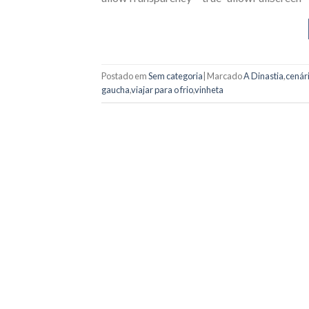
Postado em
Sem categoria
|
Marcado
A Dinastia
,
cenári
gaucha
,
viajar para o frio
,
vinheta