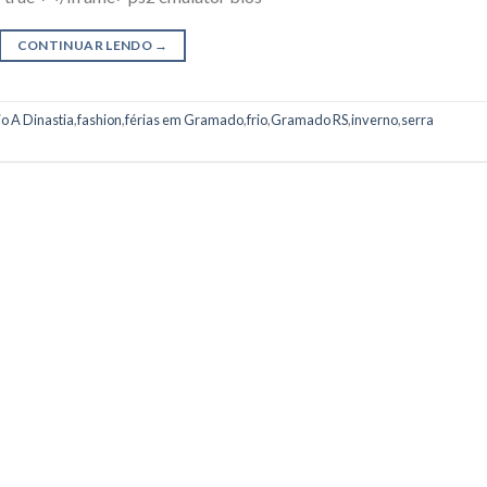
CONTINUAR LENDO
→
o A Dinastia
,
fashion
,
férias em Gramado
,
frio
,
Gramado RS
,
inverno
,
serra