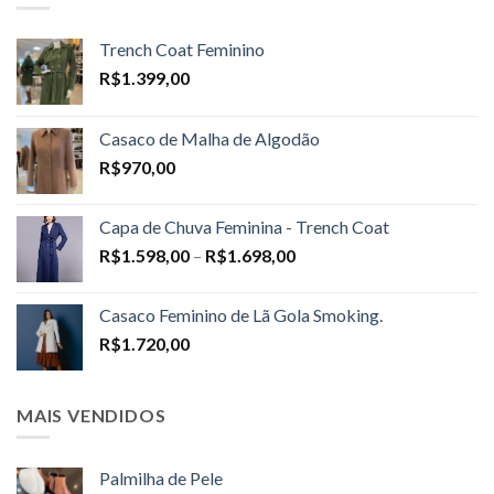
Trench Coat Feminino
R$
1.399,00
Casaco de Malha de Algodão
R$
970,00
Capa de Chuva Feminina - Trench Coat
Price
R$
1.598,00
–
R$
1.698,00
range:
R$1.598,00
Casaco Feminino de Lã Gola Smoking.
through
R$
1.720,00
R$1.698,00
MAIS VENDIDOS
Palmilha de Pele