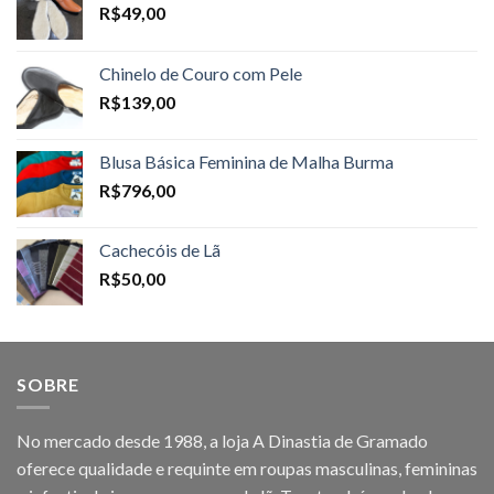
R$
49,00
Chinelo de Couro com Pele
R$
139,00
Blusa Básica Feminina de Malha Burma
R$
796,00
Cachecóis de Lã
R$
50,00
SOBRE
No mercado desde 1988, a loja A Dinastia de Gramado
oferece qualidade e requinte em roupas masculinas, femininas