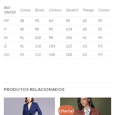
Ref.
Costas
Busto
Cintura
Quadril
Manga
Compr.
VN155
PP
38
90
84
98
60
90
P
40
98
90
104
60
92
M
41
102
98
106
61
90
G
41
110
104
122
63
93
GG
43
112
106
128
63
93
PRODUTOS RELACIONADOS
Oferta!