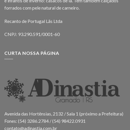
e infantis de inverno: casacos de lã. Tem também calçados
forrados com pele natural de carneiro.
Recanto de Portugal Lãs Ltda
CNPJ: 93.290.591/0001-60
CURTA NOSSA PÁGINA
Avenida das Hortênsias, 2132 / Sala 1 (próximo a Prefeitura)
Fones: (54) 3286.2784 / (54) 98422.0931
contato@adinastia.com.br