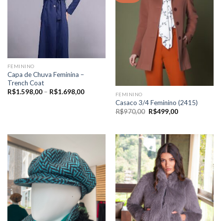
FEMININO
Capa de Chuva Feminina –
Trench Coat
Price
R$
1.598,00
–
R$
1.698,00
FEMININO
range:
Casaco 3/4 Feminino (2415)
R$1.598,00
through
O
O
R$
970,00
R$
499,00
R$1.698,00
preço
preço
original
atual
era:
é:
R$970,00.
R$499,00.