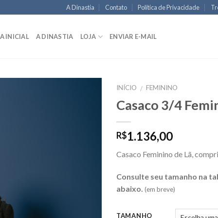
A Dinastia
Contato
Política de Privacidade
Tr
A INICIAL
A DINASTIA
LOJA
ENVIAR E-MAIL
INÍCIO
FEMININO
/
Casaco 3/4 Femin
1.136,00
R$
Casaco Feminino de Lã, compr
Consulte seu tamanho na ta
abaixo.
(em breve)
TAMANHO