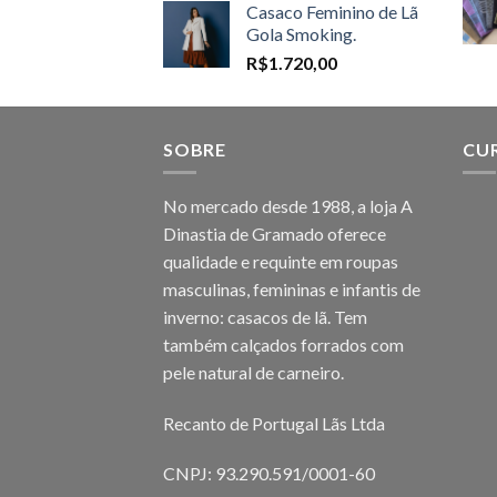
Casaco Feminino de Lã
R$1.598,00
Gola Smoking.
through
R$
1.720,00
R$1.698,00
SOBRE
CU
No mercado desde 1988, a loja A
Dinastia de Gramado oferece
qualidade e requinte em roupas
masculinas, femininas e infantis de
inverno: casacos de lã. Tem
também calçados forrados com
pele natural de carneiro.
Recanto de Portugal Lãs Ltda
CNPJ: 93.290.591/0001-60