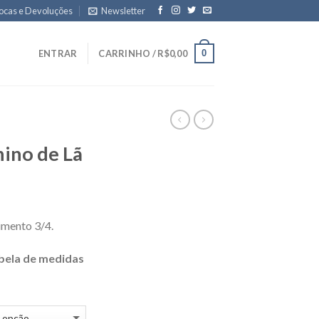
ocas e Devoluções
Newsletter
0
ENTRAR
CARRINHO /
R$
0,00
ino de Lã
imento 3/4.
bela de medidas