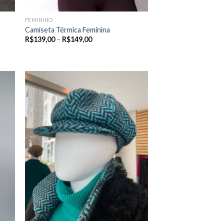
FEMININO
Camiseta Térmica Feminina
Price
R$
139,00
–
R$
149,00
range:
00
R$139,00
through
00
R$149,00