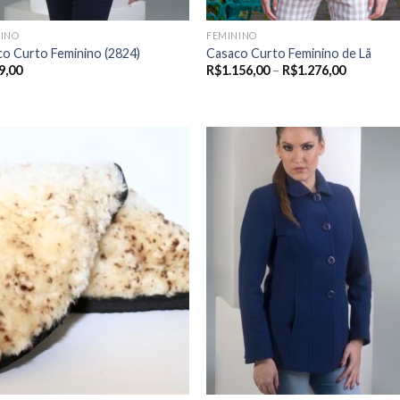
NINO
FEMININO
o Curto Feminino (2824)
Casaco Curto Feminino de Lã
Price
9,00
R$
1.156,00
–
R$
1.276,00
range:
R$1.156,
through
R$1.276,