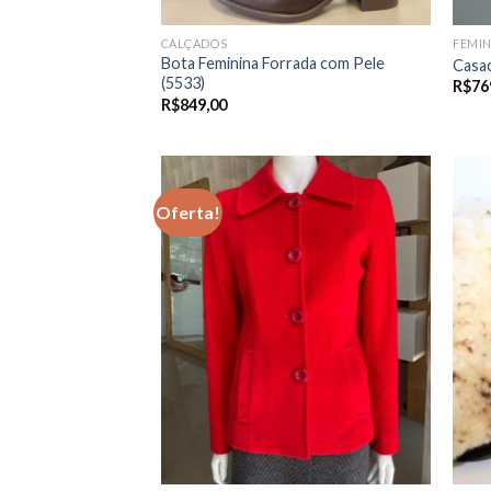
CALÇADOS
FEMI
Bota Feminina Forrada com Pele
Casac
(5533)
R$
76
R$
849,00
Oferta!