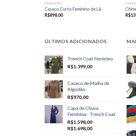
FEMININO
UNISS
Casaco Curto Feminino de Lã.
Chine
R$
898,00
R$
13
ÚLTIMOS ADICIONADOS
MA
Trench Coat Feminino
R$
1.399,00
Casaco de Malha de
Algodão
R$
970,00
Capa de Chuva
Feminina - Trench Coat
R$
1.598,00
–
Price
R$
1.698,00
range: