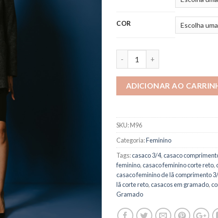
COR
ADICIONAR AO CARRIN
SKU:
M96
Categoria:
Feminino
Tags:
casaco 3/4
,
casaco compriment
feminino
,
casaco feminino corte reto
,
casaco feminino de lã comprimento 3
lã corte reto
,
casacos em gramado
,
co
Gramado