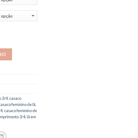
HO
o 3/4
,
casaco
casaco feminino de lã
,
/4
,
casaco feminino de
mprimento 3/4
,
lã em