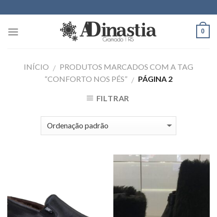
Skip
to
content
0
INÍCIO
PRODUTOS MARCADOS COM A TAG
/
“CONFORTO NOS PÉS”
PÁGINA 2
/
FILTRAR