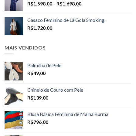
Price
R$
1.598,00
–
R$
1.698,00
range:
R$1.598,00
Casaco Feminino de Lã Gola Smoking.
through
R$
1.720,00
R$1.698,00
MAIS VENDIDOS
Palmilha de Pele
R$
49,00
Chinelo de Couro com Pele
R$
139,00
Blusa Básica Feminina de Malha Burma
R$
796,00