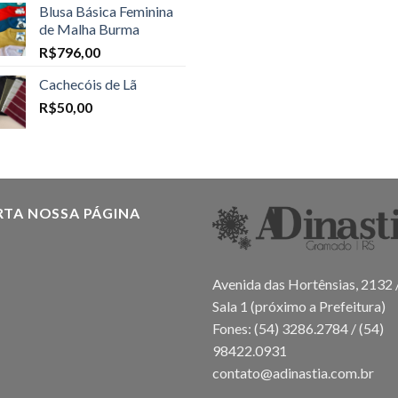
Blusa Básica Feminina
de Malha Burma
R$
796,00
Cachecóis de Lã
R$
50,00
RTA NOSSA PÁGINA
Avenida das Hortênsias, 2132 
Sala 1 (próximo a Prefeitura)
Fones: (54) 3286.2784 / (54)
98422.0931
contato@adinastia.com.br