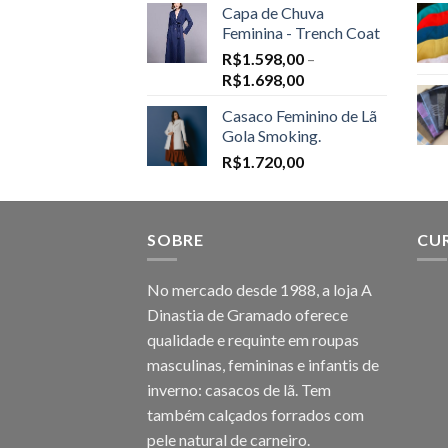
Capa de Chuva
Feminina - Trench Coat
R$
1.598,00
–
Price
R$
1.698,00
range:
Casaco Feminino de Lã
R$1.598,00
Gola Smoking.
through
R$
1.720,00
R$1.698,00
SOBRE
CU
No mercado desde 1988, a loja A
Dinastia de Gramado oferece
qualidade e requinte em roupas
masculinas, femininas e infantis de
inverno: casacos de lã. Tem
também calçados forrados com
pele natural de carneiro.