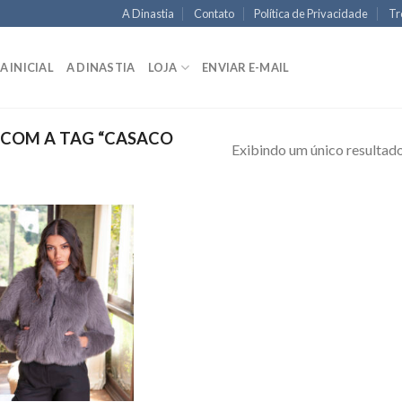
A Dinastia
Contato
Política de Privacidade
Tr
A INICIAL
A DINASTIA
LOJA
ENVIAR E-MAIL
COM A TAG “CASACO
Exibindo um único resultad