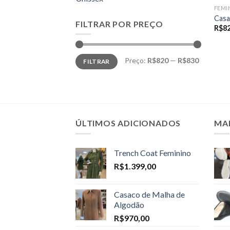
FEMI
Casa
FILTRAR POR PREÇO
R$
8
Preço
Preço
Preço:
R$820
—
R$830
FILTRAR
mínimo
máximo
ÚLTIMOS ADICIONADOS
MA
Trench Coat Feminino
R$
1.399,00
Casaco de Malha de
Algodão
R$
970,00