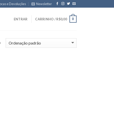
ocas e Devoluções
Newsletter
0
ENTRAR
CARRINHO /
R$
0,00
o