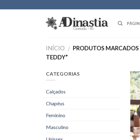
Skip
to
content
PÁGIN
INÍCIO
PRODUTOS MARCADOS 
/
TEDDY”
CATEGORIAS
Calçados
Chapéus
Feminino
Masculino
Unissex