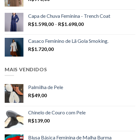
Capa de Chuva Feminina - Trench Coat
Price
R$
1.598,00
–
R$
1.698,00
range:
R$1.598,00
Casaco Feminino de Lã Gola Smoking.
through
R$
1.720,00
R$1.698,00
MAIS VENDIDOS
Palmilha de Pele
R$
49,00
Chinelo de Couro com Pele
R$
139,00
Blusa Básica Feminina de Malha Burma