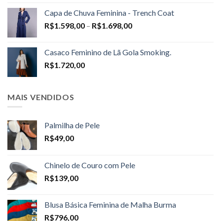
Capa de Chuva Feminina - Trench Coat
Price
R$
1.598,00
–
R$
1.698,00
range:
R$1.598,00
Casaco Feminino de Lã Gola Smoking.
through
R$
1.720,00
R$1.698,00
MAIS VENDIDOS
Palmilha de Pele
R$
49,00
Chinelo de Couro com Pele
R$
139,00
Blusa Básica Feminina de Malha Burma
R$
796,00