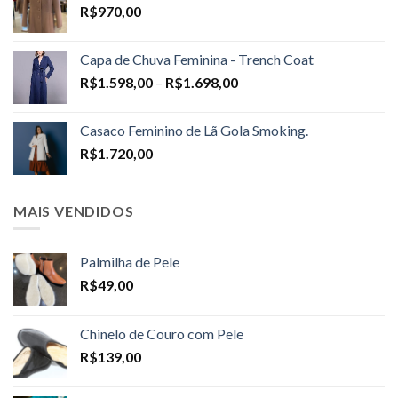
R$
970,00
Capa de Chuva Feminina - Trench Coat
Price
R$
1.598,00
–
R$
1.698,00
range:
R$1.598,00
Casaco Feminino de Lã Gola Smoking.
through
R$
1.720,00
R$1.698,00
MAIS VENDIDOS
Palmilha de Pele
R$
49,00
Chinelo de Couro com Pele
R$
139,00