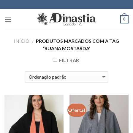
Skip
to
content
0
INÍCIO
PRODUTOS MARCADOS COM A TAG
/
“RUANA MOSTARDA”
FILTRAR
Oferta!