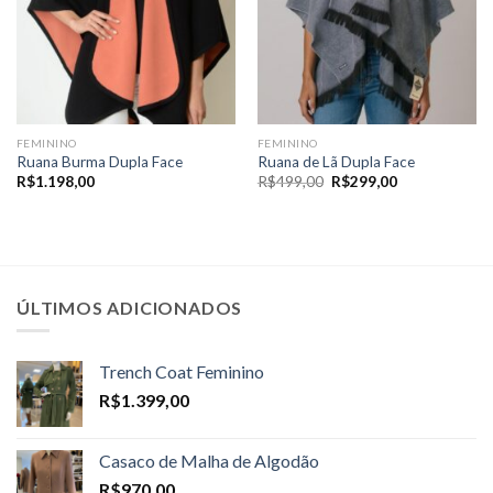
FEMININO
FEMININO
Ruana Burma Dupla Face
Ruana de Lã Dupla Face
O
O
R$
1.198,00
R$
499,00
R$
299,00
preço
preço
original
atual
era:
é:
R$499,00.
R$299,00.
ÚLTIMOS ADICIONADOS
Trench Coat Feminino
R$
1.399,00
Casaco de Malha de Algodão
R$
970,00