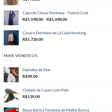
Capa de Chuva Feminina - Trench Coat
Price
R$
1.598,00
–
R$
1.698,00
range:
R$1.598,00
Casaco Feminino de Lã Gola Smoking.
through
R$
1.720,00
R$1.698,00
MAIS VENDIDOS
Palmilha de Pele
R$
49,00
Chinelo de Couro com Pele
R$
139,00
Blusa Básica Feminina de Malha Burma