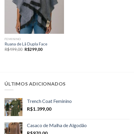
FEMININO
Ruana de Lã Dupla Face
O
O
R$
499,00
R$
299,00
preço
preço
original
atual
era:
é:
R$499,00.
R$299,00.
ÚLTIMOS ADICIONADOS
Trench Coat Feminino
R$
1.399,00
Casaco de Malha de Algodão
R$
970,00