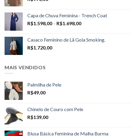
Capa de Chuva Feminina - Trench Coat
Price
R$
1.598,00
–
R$
1.698,00
range:
R$1.598,00
Casaco Feminino de Lã Gola Smoking.
through
R$
1.720,00
R$1.698,00
MAIS VENDIDOS
Palmilha de Pele
R$
49,00
Chinelo de Couro com Pele
R$
139,00
Blusa Básica Feminina de Malha Burma