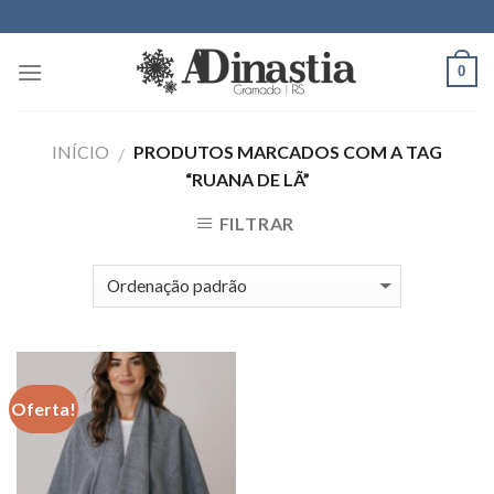
Skip
to
content
0
INÍCIO
PRODUTOS MARCADOS COM A TAG
/
“RUANA DE LÃ”
FILTRAR
Oferta!