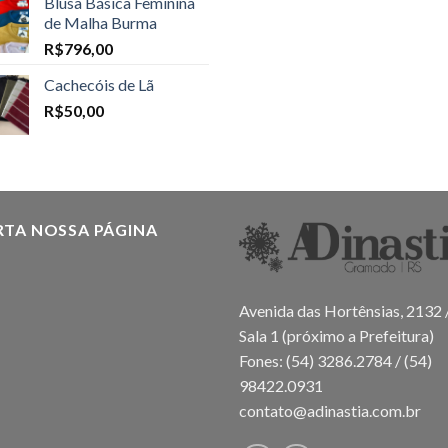
Blusa Básica Feminina
de Malha Burma
R$
796,00
Cachecóis de Lã
R$
50,00
RTA NOSSA PÁGINA
Avenida das Hortênsias, 2132 
Sala 1 (próximo a Prefeitura)
Fones: (54) 3286.2784 / (54)
98422.0931
contato@adinastia.com.br