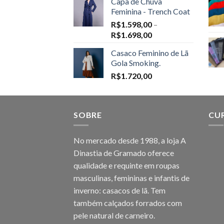
Capa de Chuva
Feminina - Trench Coat
R$
1.598,00
–
Price
R$
1.698,00
range:
Casaco Feminino de Lã
R$1.598,00
Gola Smoking.
through
R$
1.720,00
R$1.698,00
SOBRE
CU
No mercado desde 1988, a loja A
Dinastia de Gramado oferece
qualidade e requinte em roupas
masculinas, femininas e infantis de
inverno: casacos de lã. Tem
também calçados forrados com
pele natural de carneiro.