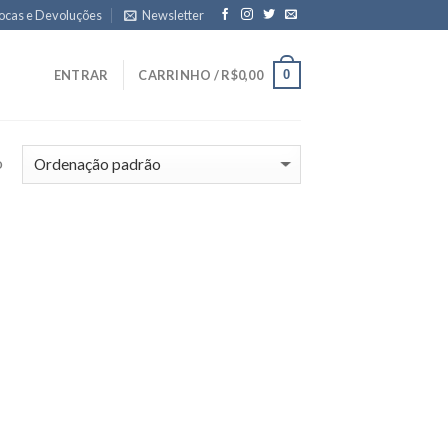
ocas e Devoluções
Newsletter
0
ENTRAR
CARRINHO /
R$
0,00
o