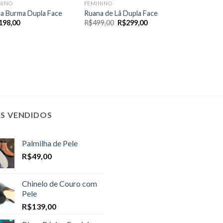
NINO
FEMININO
a Burma Dupla Face
Ruana de Lã Dupla Face
O
O
198,00
R$
499,00
R$
299,00
preço
preço
original
atual
era:
é:
R$499,00.
R$299,00.
IS VENDIDOS
Palmilha de Pele
R$
49,00
Chinelo de Couro com
Pele
R$
139,00