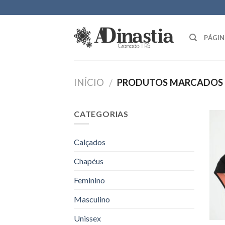
Skip
to
content
PÁGIN
INÍCIO
PRODUTOS MARCADOS C
/
CATEGORIAS
Calçados
Chapéus
Feminino
Masculino
Unissex