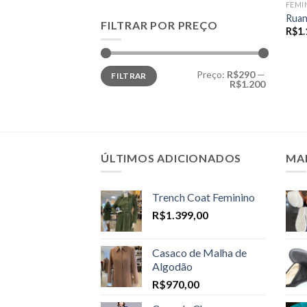
FEMI
Ruan
FILTRAR POR PREÇO
R$
1.
Preço
Preço
Preço:
R$290
—
FILTRAR
mínimo
máximo
R$1.200
ÚLTIMOS ADICIONADOS
MA
Trench Coat Feminino
R$
1.399,00
Casaco de Malha de
Algodão
R$
970,00