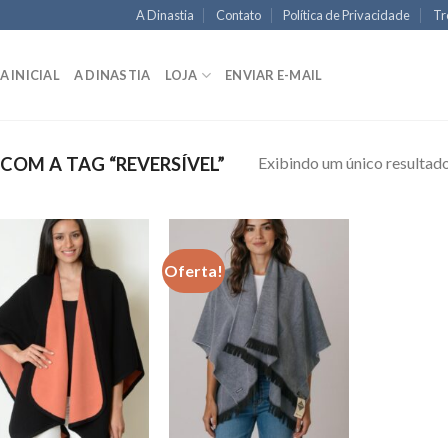
A Dinastia
Contato
Política de Privacidade
Tr
A INICIAL
A DINASTIA
LOJA
ENVIAR E-MAIL
Exibindo um único resultad
OM A TAG “REVERSÍVEL”
Oferta!