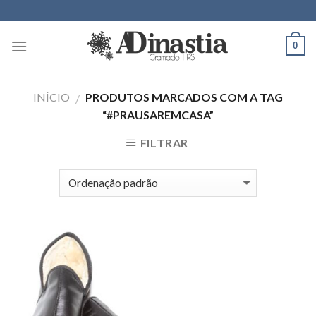
Skip
to
content
0
INÍCIO
PRODUTOS MARCADOS COM A TAG
/
“#PRAUSAREMCASA”
FILTRAR