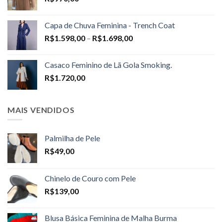
Capa de Chuva Feminina - Trench Coat
Price
R$
1.598,00
–
R$
1.698,00
range:
R$1.598,00
Casaco Feminino de Lã Gola Smoking.
through
R$
1.720,00
R$1.698,00
MAIS VENDIDOS
Palmilha de Pele
R$
49,00
Chinelo de Couro com Pele
R$
139,00
Blusa Básica Feminina de Malha Burma