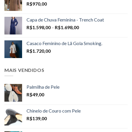
R$
970,00
Capa de Chuva Feminina - Trench Coat
Price
R$
1.598,00
–
R$
1.698,00
range:
R$1.598,00
Casaco Feminino de Lã Gola Smoking.
through
R$
1.720,00
R$1.698,00
MAIS VENDIDOS
Palmilha de Pele
R$
49,00
Chinelo de Couro com Pele
R$
139,00