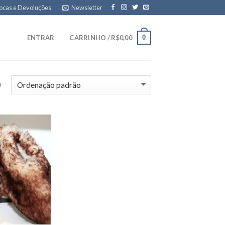
ocas e Devoluções
Newsletter
0
ENTRAR
CARRINHO /
R$
0,00
o