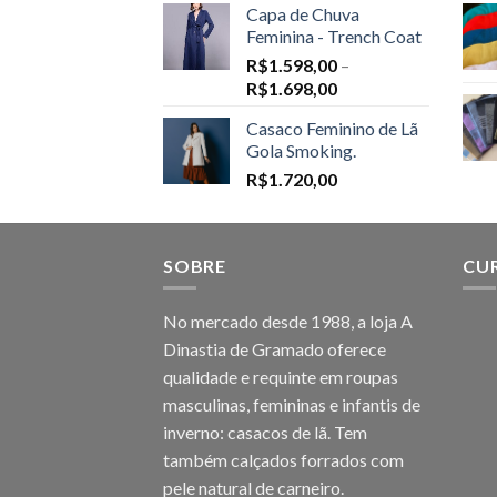
Capa de Chuva
Feminina - Trench Coat
R$
1.598,00
–
Price
R$
1.698,00
range:
Casaco Feminino de Lã
R$1.598,00
Gola Smoking.
through
R$
1.720,00
R$1.698,00
SOBRE
CU
No mercado desde 1988, a loja A
Dinastia de Gramado oferece
qualidade e requinte em roupas
masculinas, femininas e infantis de
inverno: casacos de lã. Tem
também calçados forrados com
pele natural de carneiro.