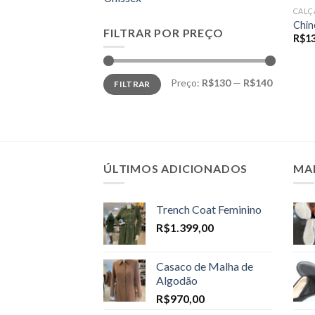
CALÇ
Chin
FILTRAR POR PREÇO
R$
1
Preço
Preço
Preço:
R$130
—
R$140
FILTRAR
mínimo
máximo
ÚLTIMOS ADICIONADOS
MA
Trench Coat Feminino
R$
1.399,00
Casaco de Malha de
Algodão
R$
970,00