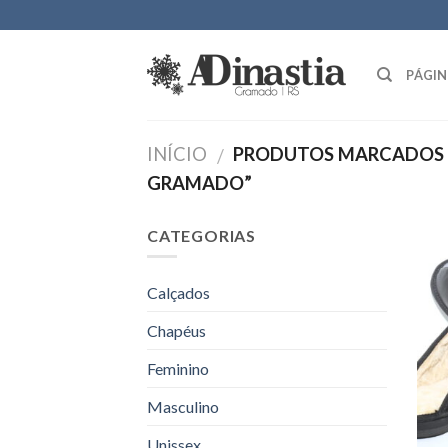
Skip
to
content
PÁGIN
INÍCIO
PRODUTOS MARCADOS 
/
GRAMADO”
CATEGORIAS
Calçados
Chapéus
Feminino
Masculino
Unissex