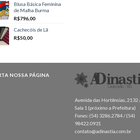
Blusa Básica Feminina
de Malha Burma
R$
796,00
Cachecóis de Lã
R$
50,00
RTA NOSSA PÁGINA
Avenida das Hortênsias, 2132 
Sala 1 (próximo a Prefeitura)
Fones: (54) 3286.2784 / (54)
98422.0931
contato@adinastia.com.br