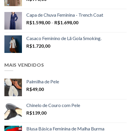
Capa de Chuva Feminina - Trench Coat
Price
R$
1.598,00
–
R$
1.698,00
range:
R$1.598,00
Casaco Feminino de Lã Gola Smoking.
through
R$
1.720,00
R$1.698,00
MAIS VENDIDOS
Palmilha de Pele
R$
49,00
Chinelo de Couro com Pele
R$
139,00
Blusa Básica Feminina de Malha Burma