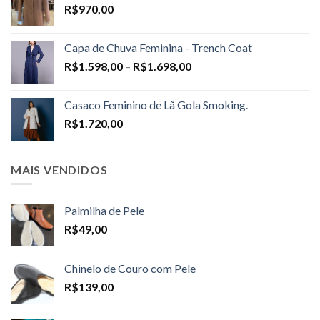
R$
970,00
Capa de Chuva Feminina - Trench Coat
Price
R$
1.598,00
–
R$
1.698,00
range:
R$1.598,00
Casaco Feminino de Lã Gola Smoking.
through
R$
1.720,00
R$1.698,00
MAIS VENDIDOS
Palmilha de Pele
R$
49,00
Chinelo de Couro com Pele
R$
139,00