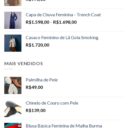
Capa de Chuva Feminina - Trench Coat
Price
R$
1.598,00
–
R$
1.698,00
range:
R$1.598,00
Casaco Feminino de Lã Gola Smoking.
through
R$
1.720,00
R$1.698,00
MAIS VENDIDOS
Palmilha de Pele
R$
49,00
Chinelo de Couro com Pele
R$
139,00
Blusa Básica Feminina de Malha Burma