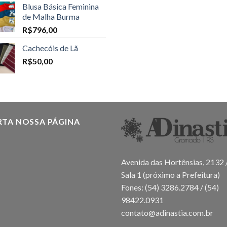
Blusa Básica Feminina
de Malha Burma
R$
796,00
Cachecóis de Lã
R$
50,00
RTA NOSSA PÁGINA
Avenida das Hortênsias, 2132 
Sala 1 (próximo a Prefeitura)
Fones: (54) 3286.2784 / (54)
98422.0931
contato@adinastia.com.br