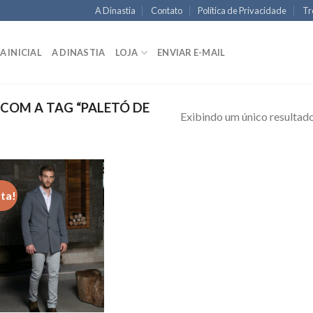
A Dinastia
Contato
Política de Privacidade
Tr
A INICIAL
A DINASTIA
LOJA
ENVIAR E-MAIL
OM A TAG “PALETÓ DE
Exibindo um único resultad
ta!