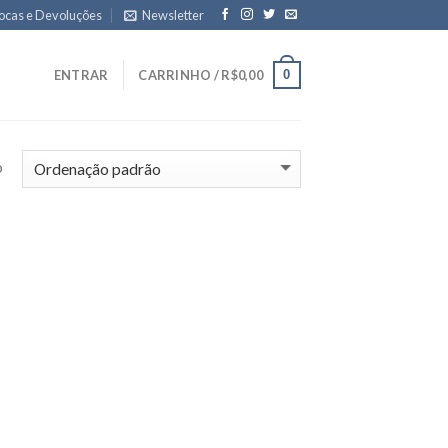
ocas e Devoluções
Newsletter
0
ENTRAR
CARRINHO /
R$
0,00
o