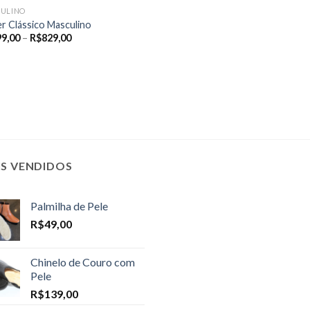
ULINO
er Clássico Masculino
Price
99,00
–
R$
829,00
range:
R$399,00
through
R$829,00
IS VENDIDOS
Palmilha de Pele
R$
49,00
Chinelo de Couro com
Pele
R$
139,00