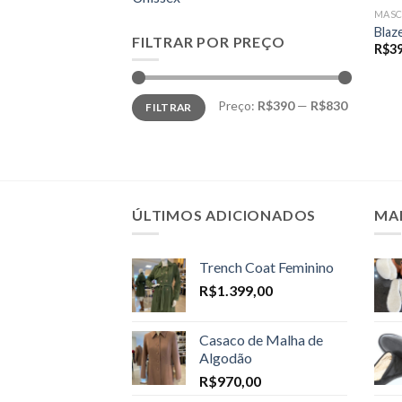
MASC
Blaz
FILTRAR POR PREÇO
R$
3
Preço
Preço
Preço:
R$390
—
R$830
FILTRAR
mínimo
máximo
ÚLTIMOS ADICIONADOS
MA
Trench Coat Feminino
R$
1.399,00
Casaco de Malha de
Algodão
R$
970,00