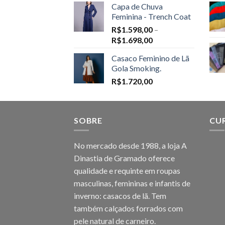
Capa de Chuva
Feminina - Trench Coat
R$
1.598,00
–
Price
R$
1.698,00
range:
Casaco Feminino de Lã
R$1.598,00
Gola Smoking.
through
R$
1.720,00
R$1.698,00
SOBRE
CU
No mercado desde 1988, a loja A
Dinastia de Gramado oferece
qualidade e requinte em roupas
masculinas, femininas e infantis de
inverno: casacos de lã. Tem
também calçados forrados com
pele natural de carneiro.