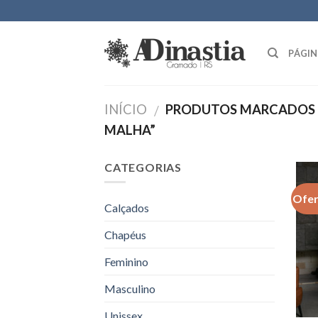
Skip
to
content
PÁGIN
INÍCIO
PRODUTOS MARCADOS C
/
MALHA”
CATEGORIAS
Ofer
Calçados
Chapéus
Feminino
Masculino
Unissex