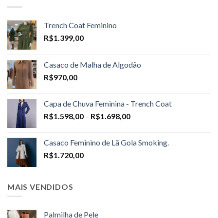
Trench Coat Feminino
R$
1.399,00
Casaco de Malha de Algodão
R$
970,00
Capa de Chuva Feminina - Trench Coat
Price
R$
1.598,00
–
R$
1.698,00
range:
R$1.598,00
Casaco Feminino de Lã Gola Smoking.
through
R$
1.720,00
R$1.698,00
MAIS VENDIDOS
Palmilha de Pele