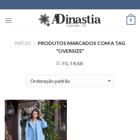
Skip
to
content
0
INÍCIO
PRODUTOS MARCADOS COM A TAG
/
“OVERSIZE”
FILTRAR