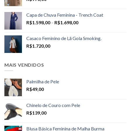
Capa de Chuva Feminina - Trench Coat
Price
R$
1.598,00
–
R$
1.698,00
range:
R$1.598,00
Casaco Feminino de Lã Gola Smoking.
through
R$
1.720,00
R$1.698,00
MAIS VENDIDOS
Palmilha de Pele
R$
49,00
Chinelo de Couro com Pele
R$
139,00
Blusa Básica Feminina de Malha Burma