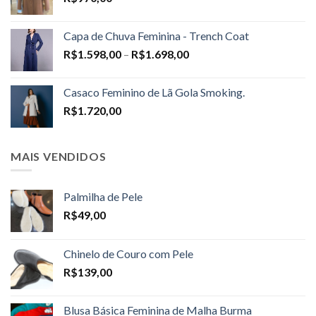
Capa de Chuva Feminina - Trench Coat
Price
R$
1.598,00
–
R$
1.698,00
range:
R$1.598,00
Casaco Feminino de Lã Gola Smoking.
through
R$
1.720,00
R$1.698,00
MAIS VENDIDOS
Palmilha de Pele
R$
49,00
Chinelo de Couro com Pele
R$
139,00
Blusa Básica Feminina de Malha Burma