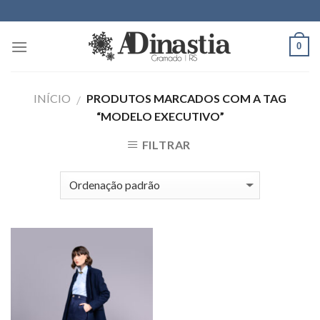
Skip
to
content
0
INÍCIO
PRODUTOS MARCADOS COM A TAG
/
“MODELO EXECUTIVO”
FILTRAR