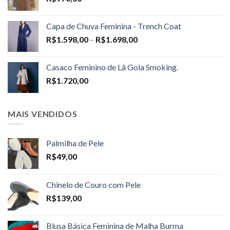
Capa de Chuva Feminina - Trench Coat
Price
R$
1.598,00
–
R$
1.698,00
range:
R$1.598,00
Casaco Feminino de Lã Gola Smoking.
through
R$
1.720,00
R$1.698,00
MAIS VENDIDOS
Palmilha de Pele
R$
49,00
Chinelo de Couro com Pele
R$
139,00
Blusa Básica Feminina de Malha Burma