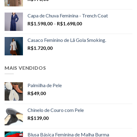
Capa de Chuva Feminina - Trench Coat
Price
R$
1.598,00
–
R$
1.698,00
range:
R$1.598,00
Casaco Feminino de Lã Gola Smoking.
through
R$
1.720,00
R$1.698,00
MAIS VENDIDOS
Palmilha de Pele
R$
49,00
Chinelo de Couro com Pele
R$
139,00
Blusa Básica Feminina de Malha Burma