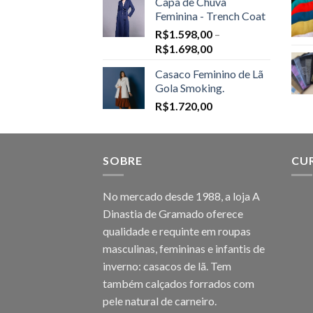
Capa de Chuva
Feminina - Trench Coat
R$
1.598,00
–
Price
R$
1.698,00
range:
Casaco Feminino de Lã
R$1.598,00
Gola Smoking.
through
R$
1.720,00
R$1.698,00
SOBRE
CU
No mercado desde 1988, a loja A
Dinastia de Gramado oferece
qualidade e requinte em roupas
masculinas, femininas e infantis de
inverno: casacos de lã. Tem
também calçados forrados com
pele natural de carneiro.