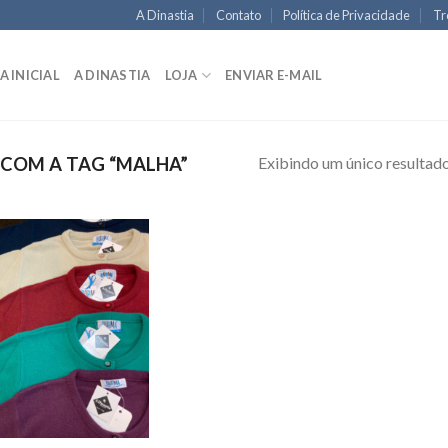
A Dinastia
Contato
Política de Privacidade
Tr
A INICIAL
A DINASTIA
LOJA
ENVIAR E-MAIL
Exibindo um único resultad
COM A TAG “MALHA”