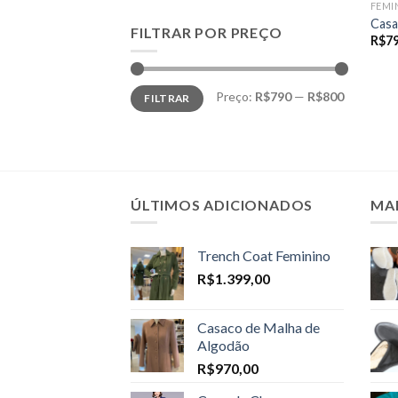
FEMI
Casa
FILTRAR POR PREÇO
R$
7
Preço
Preço
Preço:
R$790
—
R$800
FILTRAR
mínimo
máximo
ÚLTIMOS ADICIONADOS
MA
Trench Coat Feminino
R$
1.399,00
Casaco de Malha de
Algodão
R$
970,00