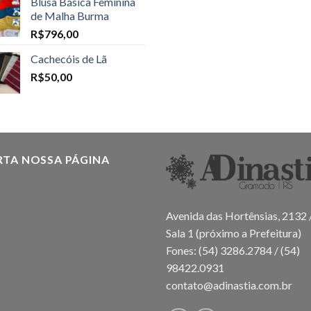
Blusa Básica Feminina
de Malha Burma
R$
796,00
Cachecóis de Lã
R$
50,00
RTA NOSSA PÁGINA
Avenida das Hortênsias, 2132 
Sala 1 (próximo a Prefeitura)
Fones: (54) 3286.2784 / (54)
98422.0931
contato@adinastia.com.br