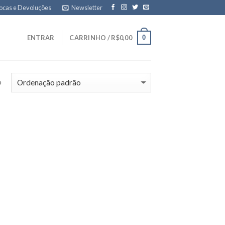
ocas e Devoluções
Newsletter
0
ENTRAR
CARRINHO /
R$
0,00
o