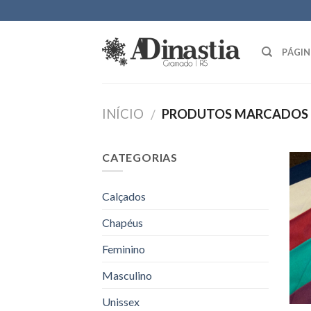
Skip
to
content
PÁGIN
INÍCIO
PRODUTOS MARCADOS 
/
CATEGORIAS
Calçados
Chapéus
Feminino
Masculino
Unissex