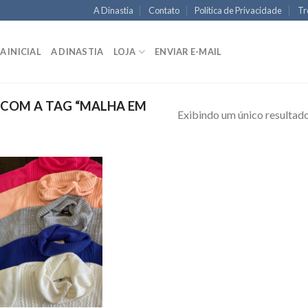
A Dinastia
Contato
Política de Privacidade
Tr
A INICIAL
A DINASTIA
LOJA
ENVIAR E-MAIL
COM A TAG “MALHA EM
Exibindo um único resultad