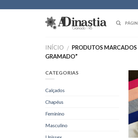
Skip
to
content
PÁGIN
INÍCIO
PRODUTOS MARCADOS 
/
GRAMADO”
CATEGORIAS
Calçados
Chapéus
Feminino
Masculino
Unissex