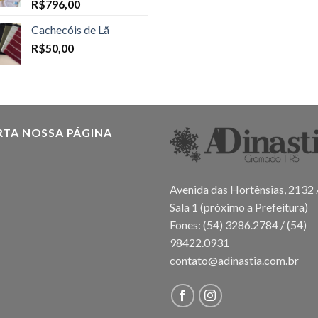
R$
796,00
Cachecóis de Lã
R$
50,00
RTA NOSSA PÁGINA
Avenida das Hortênsias, 2132 
Sala 1 (próximo a Prefeitura)
Fones: (54) 3286.2784 / (54)
98422.0931
contato@adinastia.com.br