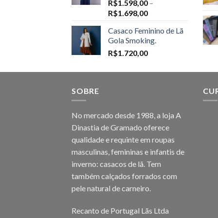
R$
1.598,00
–
Price
R$
1.698,00
range:
Casaco Feminino de Lã
R$1.598,00
Gola Smoking.
through
R$
1.720,00
R$1.698,00
SOBRE
CU
No mercado desde 1988, a loja A
Dinastia de Gramado oferece
qualidade e requinte em roupas
masculinas, femininas e infantis de
inverno: casacos de lã. Tem
também calçados forrados com
pele natural de carneiro.
Recanto de Portugal Lãs Ltda