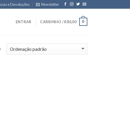
ocas e Devoluções
Newsletter
0
ENTRAR
CARRINHO /
R$
0,00
o